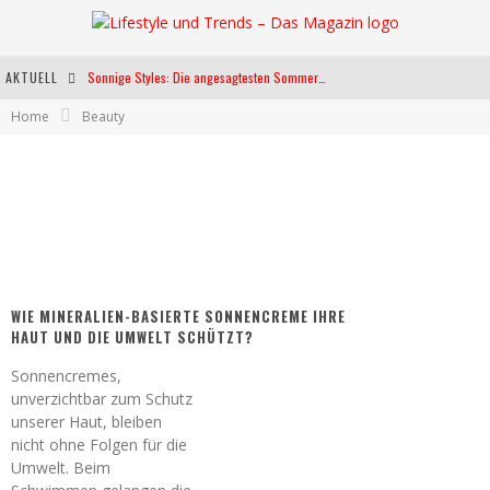
AKTUELL
Sonnige Styles: Die angesagtesten Sommerkleider für diese Saison
Home
Beauty
Die heißesten Bühnen Europas: Die Top Festivals des Sommers 2024
Weltfrauentag - Eine Feier der Weiblichkeit
Kann unsere Ernährung das biologische Altern verlangsamen?
WIE MINERALIEN-BASIERTE SONNENCREME IHRE
HAUT UND DIE UMWELT SCHÜTZT?
Sonnencremes,
unverzichtbar zum Schutz
unserer Haut, bleiben
nicht ohne Folgen für die
Umwelt. Beim