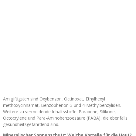
Am giftigsten sind Oxybenzon, Octinoxat, Ethylhexyl
methoxycinnamat, Benzophenon-3 und 4-Methylbenzyliden.
Weitere zu vermeidende Inhaltsstoffe: Parabene, Silikone,
Octocrylene und Para-Aminobenzoesäure (PABA), die ebenfalls
gesundheitsgefährdend sind.
Mineralischer Sonnenschutz: Welche Vorteile für die Haut?