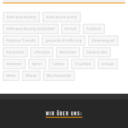
Almrauschparty
Almrausch party
Almrauschparty Kitzbühel
Dirndl
Fashion
Fashion Trends
gesunde Ernährung
Gewinnspiel
Kitzbühel
Lifestyle
München
Sandra Abt
Sommer
Sport
Tattoo
Trachten
Urlaub
Wien
Wiesn
Wochenende
WIR ÜBER UNS: