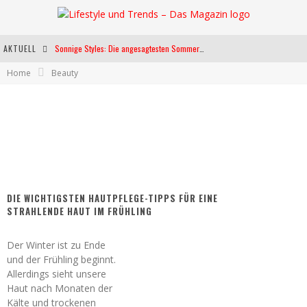
AKTUELL
Sonnige Styles: Die angesagtesten Sommerkleider für diese Saison
Home
Beauty
Die heißesten Bühnen Europas: Die Top Festivals des Sommers 2024
Weltfrauentag - Eine Feier der Weiblichkeit
Kann unsere Ernährung das biologische Altern verlangsamen?
DIE WICHTIGSTEN HAUTPFLEGE-TIPPS FÜR EINE
STRAHLENDE HAUT IM FRÜHLING
Der Winter ist zu Ende
und der Frühling beginnt.
Allerdings sieht unsere
Haut nach Monaten der
Kälte und trockenen