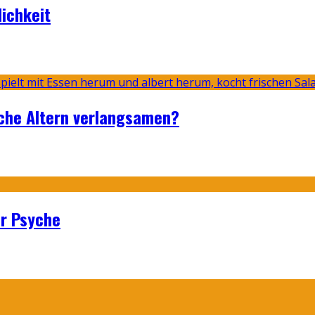
lichkeit
sche Altern verlangsamen?
er Psyche