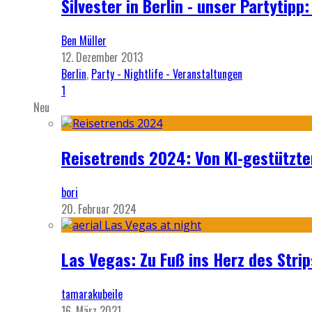
Silvester in Berlin - unser Partytip
Ben Müller
12. Dezember 2013
Berlin
,
Party - Nightlife - Veranstaltungen
1
Neu
Reisetrends 2024: Von KI-gestützte
bori
20. Februar 2024
Las Vegas: Zu Fuß ins Herz des Strip
tamarakubeile
16. März 2021