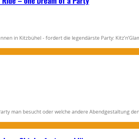
 Ride – one Dream of a Party
en in Kitzbühel - fordert die legendärste Party: Kitz’n’G
 Party man besucht oder welche andere Abendgestaltung den