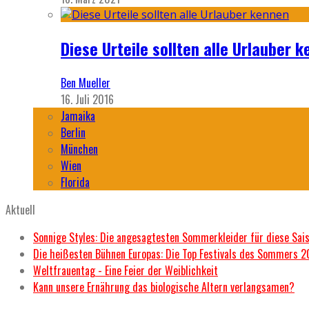
Diese Urteile sollten alle Urlauber k
Ben Mueller
16. Juli 2016
Jamaika
Berlin
München
Wien
Florida
Aktuell
Sonnige Styles: Die angesagtesten Sommerkleider für diese Sai
Die heißesten Bühnen Europas: Die Top Festivals des Sommers 
Weltfrauentag - Eine Feier der Weiblichkeit
Kann unsere Ernährung das biologische Altern verlangsamen?