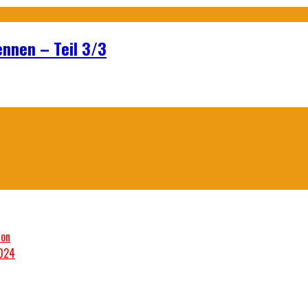
ennen – Teil 3/3
son
2024