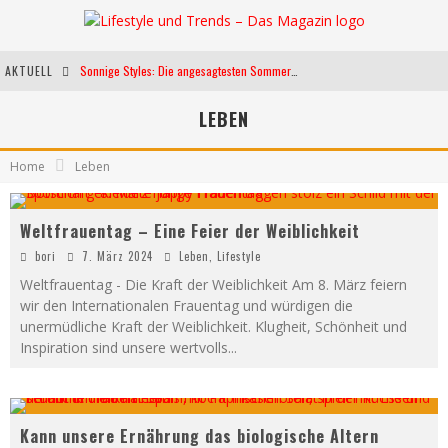
AKTUELL
Sonnige Styles: Die angesagtesten Sommerkleider für diese Saison
Die heißesten Bühnen Europas: Die Top Festivals des Sommers 2024
LEBEN
Weltfrauentag - Eine Feier der Weiblichkeit
Home
Leben
Kann unsere Ernährung das biologische Altern verlangsamen?
Weltfrauentag – Eine Feier der Weiblichkeit
bori
7. März 2024
Leben
,
Lifestyle
Weltfrauentag - Die Kraft der Weiblichkeit Am 8. März feiern
wir den Internationalen Frauentag und würdigen die
unermüdliche Kraft der Weiblichkeit. Klugheit, Schönheit und
Inspiration sind unsere wertvolls
...
Kann unsere Ernährung das biologische Altern