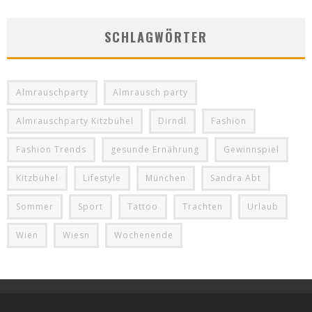
SCHLAGWÖRTER
Almrauschparty
Almrausch party
Almrauschparty Kitzbühel
Dirndl
Fashion
Fashion Trends
gesunde Ernährung
Gewinnspiel
Kitzbühel
Lifestyle
München
Sandra Abt
Sommer
Sport
Tattoo
Trachten
Urlaub
Wien
Wiesn
Wochenende