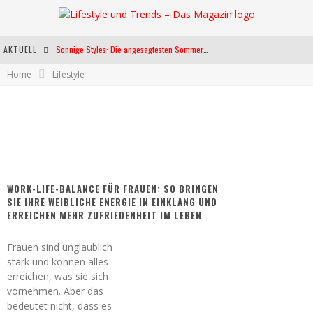
AKTUELL
Sonnige Styles: Die angesagtesten Sommerkleider für diese Saison
Home
Lifestyle
Die heißesten Bühnen Europas: Die Top Festivals des Sommers 2024
Weltfrauentag - Eine Feier der Weiblichkeit
Kann unsere Ernährung das biologische Altern verlangsamen?
WORK-LIFE-BALANCE FÜR FRAUEN: SO BRINGEN
SIE IHRE WEIBLICHE ENERGIE IN EINKLANG UND
ERREICHEN MEHR ZUFRIEDENHEIT IM LEBEN
Frauen sind unglaublich
stark und können alles
erreichen, was sie sich
vornehmen. Aber das
bedeutet nicht, dass es