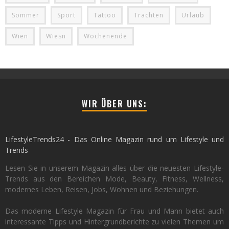
Sommer
Sport
Tattoo
Trachten
Urlaub
Wien
Wiesn
Wochenende
WIR ÜBER UNS:
LifestyleTrends24 - Das Online Magazin rund um Lifestyle und
Trends
Lesen Sie in unserem Magazin alles über die neuesten Lifestyle-
Trends aus den Bereichen Mode, Beauty, Fitness, Wellness,
modernes Leben, Reisen, Jobs, Wohnen und Beziehungen.
Das moderne Lifestyle Magazin für Frau und Mann bietet auch
interessante Tipps und Hintergrundberichte zu vielen Themen um