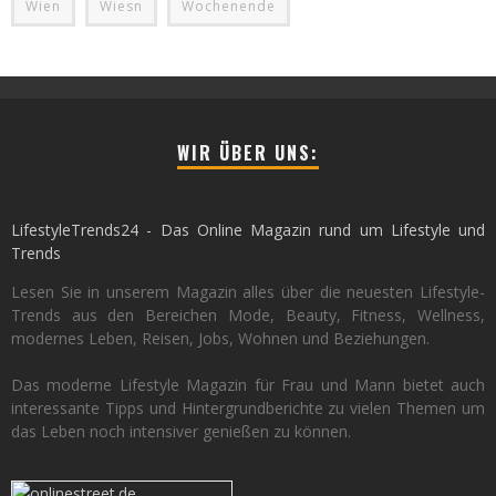
Wien
Wiesn
Wochenende
WIR ÜBER UNS:
LifestyleTrends24 - Das Online Magazin rund um Lifestyle und
Trends
Lesen Sie in unserem Magazin alles über die neuesten Lifestyle-
Trends aus den Bereichen Mode, Beauty, Fitness, Wellness,
modernes Leben, Reisen, Jobs, Wohnen und Beziehungen.
Das moderne Lifestyle Magazin für Frau und Mann bietet auch
interessante Tipps und Hintergrundberichte zu vielen Themen um
das Leben noch intensiver genießen zu können.