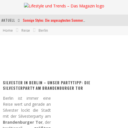
AKTUELL
Sonnige Styles: Die angesagtesten Sommerkleider für diese Saison
Home
Reise
Berlin
Die heißesten Bühnen Europas: Die Top Festivals des Sommers 2024
Weltfrauentag - Eine Feier der Weiblichkeit
Kann unsere Ernährung das biologische Altern verlangsamen?
SILVESTER IN BERLIN – UNSER PARTYTIPP: DIE
SILVESTERPARTY AM BRANDENBURGER TOR
Berlin ist immer eine
Reise wert und gerade an
Silvester lockt die Stadt
mit der Silvesterparty am
Brandenburger Tor
, der