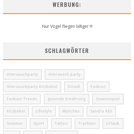
WERBUNG:
Nur Vögel fliegen billiger !!!
SCHLAGWÖRTER
Almrauschparty
Almrausch party
Almrauschparty Kitzbühel
Dirndl
Fashion
Fashion Trends
gesunde Ernährung
Gewinnspiel
Kitzbühel
Lifestyle
München
Sandra Abt
Sommer
Sport
Tattoo
Trachten
Urlaub