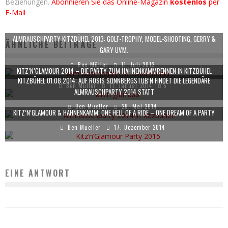
Beziehungen.
Abonnieren Sie das Online-Magazin
kostenlos
per
E-Mail
ALMRAUSCHPARTY KITZBÜHEL 2013: GOLF-TROPHY, MODEL-SHOOTING, GERRY &
ÄHNLICHE BEITRÄGE
GARY UVM.
Ben Müller
11. Juli 2013
KITZ’N’GLAMOUR 2014 – DIE PARTY ZUM HAHNENKAMMRENNEN IN KITZBÜHEL
KITZBÜHEL 01.08.2014: AUF ROSIS SONNBERGSTUB’N FINDET DIE LEGENDÄRE
Ben Müller
11. Januar 2014
5
ALMRAUSCHPARTY 2014 STATT
Ben Mueller
28. Mai 2014
KITZ’N’GLAMOUR & HAHNENKAMM: ONE HELL OF A RIDE – ONE DREAM OF A PARTY
Ben Mueller
17. Dezember 2014
EINE ANTWORT