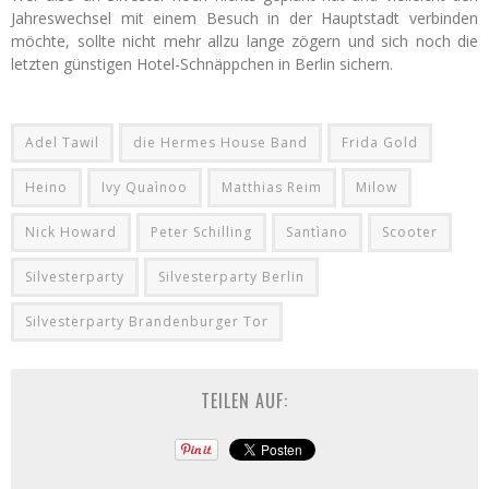
Jahreswechsel mit einem Besuch in der Hauptstadt verbinden
möchte, sollte nicht mehr allzu lange zögern und sich noch die
letzten günstigen Hotel-Schnäppchen in Berlin sichern.
Adel Tawil
die Hermes House Band
Frida Gold
Heino
Ivy Quaìnoo
Matthias Reim
Milow
Nick Howard
Peter Schilling
Santìano
Scooter
Silvesterparty
Silvesterparty Berlin
Silvesterparty Brandenburger Tor
TEILEN AUF: