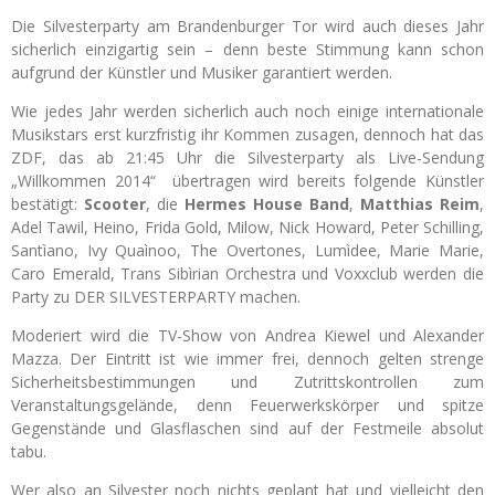
Die Silvesterparty am Brandenburger Tor wird auch dieses Jahr
sicherlich einzigartig sein – denn beste Stimmung kann schon
aufgrund der Künstler und Musiker garantiert werden.
Wie jedes Jahr werden sicherlich auch noch einige internationale
Musikstars erst kurzfristig ihr Kommen zusagen, dennoch hat das
ZDF, das ab 21:45 Uhr die Silvesterparty als Live-Sendung
„Willkommen 2014“ übertragen wird bereits folgende Künstler
bestätigt:
Scooter
, die
Hermes House Band
,
Matthias Reim
,
Adel Tawil, Heino, Frida Gold, Milow, Nick Howard, Peter Schilling,
Santìano, Ivy Quaìnoo, The Overtones, Lumìdee, Marie Marie,
Caro Emerald, Trans Sibìrian Orchestra und Voxxclub werden die
Party zu DER SILVESTERPARTY machen.
Moderiert wird die TV-Show von Andrea Kiewel und Alexander
Mazza. Der Eintritt ist wie immer frei, dennoch gelten strenge
Sicherheitsbestimmungen und Zutrittskontrollen zum
Veranstaltungsgelände, denn Feuerwerkskörper und spitze
Gegenstände und Glasflaschen sind auf der Festmeile absolut
tabu.
Wer also an Silvester noch nichts geplant hat und vielleicht den