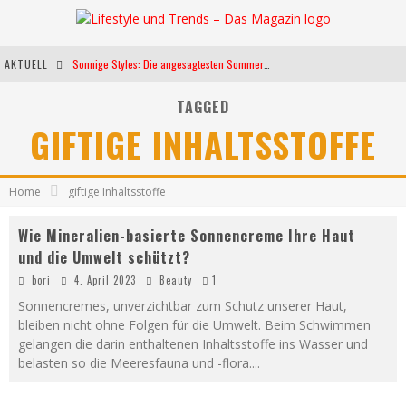
AKTUELL
Sonnige Styles: Die angesagtesten Sommerkleider für diese Saison
Die heißesten Bühnen Europas: Die Top Festivals des Sommers 2024
TAGGED
GIFTIGE INHALTSSTOFFE
Weltfrauentag - Eine Feier der Weiblichkeit
Kann unsere Ernährung das biologische Altern verlangsamen?
Home
giftige Inhaltsstoffe
Wie Mineralien-basierte Sonnencreme Ihre Haut
und die Umwelt schützt?
bori
4. April 2023
Beauty
1
Sonnencremes, unverzichtbar zum Schutz unserer Haut,
bleiben nicht ohne Folgen für die Umwelt. Beim Schwimmen
gelangen die darin enthaltenen Inhaltsstoffe ins Wasser und
belasten so die Meeresfauna und -flora.
...