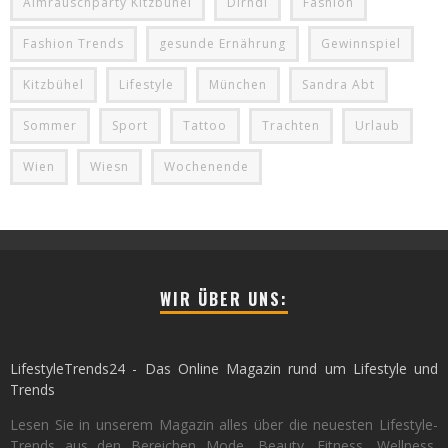
Almrauschparty Kitzbühel
Dirndl
Fashion
Fashion Trends
gesunde Ernährung
Gewinnspiel
Kitzbühel
Lifestyle
München
Sandra Abt
Sommer
Sport
Tattoo
Trachten
Urlaub
Wien
Wiesn
Wochenende
WIR ÜBER UNS:
LifestyleTrends24 - Das Online Magazin rund um Lifestyle und
Trends
Lesen Sie in unserem Magazin alles über die neuesten Lifestyle-
Trends aus den Bereichen Mode, Beauty, Fitness, Wellness,