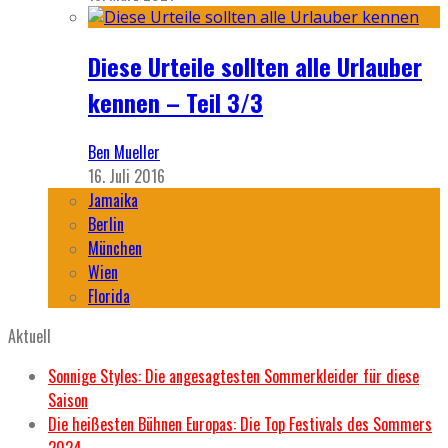
Diese Urteile sollten alle Urlauber
kennen – Teil 3/3
Ben Mueller
16. Juli 2016
Jamaika
Berlin
München
Wien
Florida
Aktuell
Sonnige Styles: Die angesagtesten Sommerkleider für diese
Saison
Die heißesten Bühnen Europas: Die Top Festivals des Sommers
2024