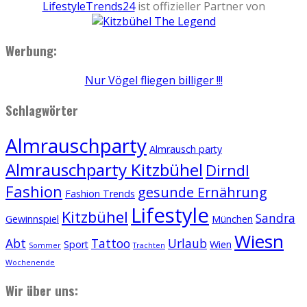
LifestyleTrends24
ist offizieller Partner von
Werbung:
Nur Vögel fliegen billiger !!!
Schlagwörter
Almrauschparty
Almrausch party
Almrauschparty Kitzbühel
Dirndl
Fashion
gesunde Ernährung
Fashion Trends
Lifestyle
Kitzbühel
Sandra
Gewinnspiel
München
Wiesn
Abt
Tattoo
Urlaub
Sport
Wien
Sommer
Trachten
Wochenende
Wir über uns: