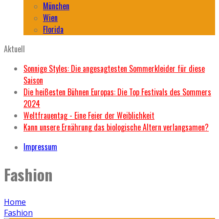
München
Wien
Florida
Aktuell
Sonnige Styles: Die angesagtesten Sommerkleider für diese
Saison
Die heißesten Bühnen Europas: Die Top Festivals des Sommers
2024
Weltfrauentag - Eine Feier der Weiblichkeit
Kann unsere Ernährung das biologische Altern verlangsamen?
Impressum
Fashion
Home
Fashion