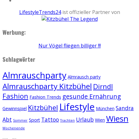
LifestyleTrends24
ist offizieller Partner von
Werbung:
Nur Vögel fliegen billiger !!!
Schlagwörter
Almrauschparty
Almrausch party
Almrauschparty Kitzbühel
Dirndl
Fashion
gesunde Ernährung
Fashion Trends
Lifestyle
Kitzbühel
Sandra
Gewinnspiel
München
Wiesn
Abt
Tattoo
Urlaub
Sport
Wien
Sommer
Trachten
Wochenende