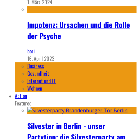
1. März 2024
Impotenz: Ursachen und die Rolle
der Psyche
bori
16. April 2023
Business
Gesundheit
Internet und IT
Wohnen
Action
Featured
Silvester in Berlin - unser
Partytipp: die Silvesterparty am