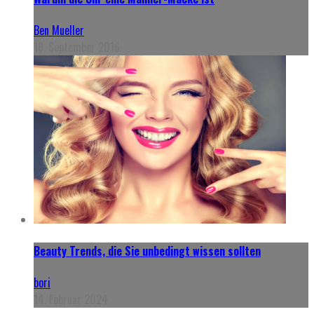
Ben Mueller
18. September 2016
Beauty Trends, die Sie unbedingt wissen sollten
bori
14. Februar 2024