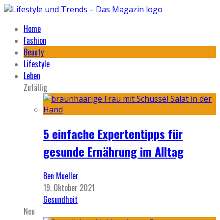
Home
Fashion
Beauty
Lifestyle
Leben
Zufällig
5 einfache Expertentipps für
gesunde Ernährung im Alltag
Ben Mueller
19. Oktober 2021
Gesundheit
Neu