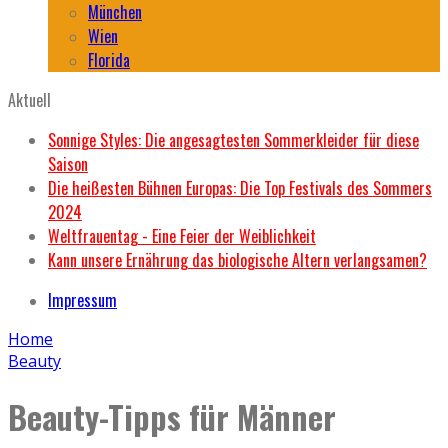
München
Wien
Florida
Aktuell
Sonnige Styles: Die angesagtesten Sommerkleider für diese
Saison
Die heißesten Bühnen Europas: Die Top Festivals des Sommers
2024
Weltfrauentag - Eine Feier der Weiblichkeit
Kann unsere Ernährung das biologische Altern verlangsamen?
Impressum
Home
Beauty
Beauty-Tipps für Männer