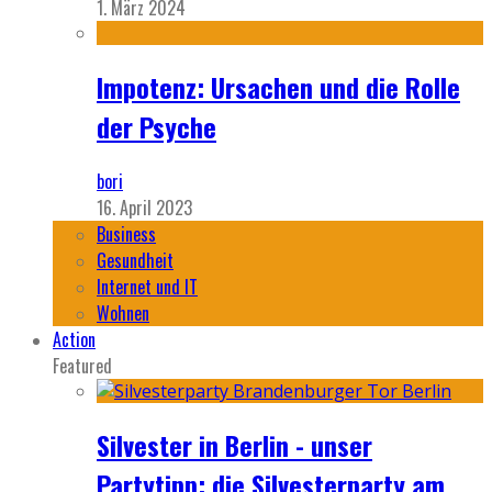
1. März 2024
Impotenz: Ursachen und die Rolle
der Psyche
bori
16. April 2023
Business
Gesundheit
Internet und IT
Wohnen
Action
Featured
Silvester in Berlin - unser
Partytipp: die Silvesterparty am