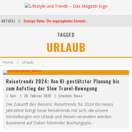
AKTUELL
Sonnige Styles: Die angesagtesten Sommerkleider für diese Saison
Die heißesten Bühnen Europas: Die Top Festivals des Sommers 2024
TAGGED
URLAUB
Weltfrauentag - Eine Feier der Weiblichkeit
Kann unsere Ernährung das biologische Altern verlangsamen?
Home
Urlaub
Reisetrends 2024: Von KI-gestützter Planung bis
zum Aufstieg der Slow Travel-Bewegung
bori
20. Februar 2024
Lifestyle
,
Reise
Die Zukunft des Reisens: Reisetrends für 2024 Ein neues
Jahrzehnt bringt neue Reisetrends mit sich, die unsere
Vorstellungen von Urlaub und Reisen verändern werden.
Basierend auf Daten führender Buchungspla
...