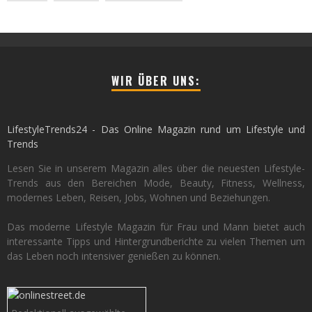
WIR ÜBER UNS:
LifestyleTrends24 - Das Online Magazin rund um Lifestyle und
Trends
Lesen Sie in unserem Magazin alles über die neuesten Lifestyle-
Trends aus den Bereichen Mode, Beauty, Fitness, Wellness,
modernes Leben, Reisen, Jobs, Wohnen und Beziehungen.
Das moderne Lifestyle Magazin für Frau und Mann bietet auch
interessante Tipps und Hintergrundberichte zu vielen Themen um
das Leben noch intensiver genießen zu können.