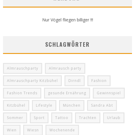
Nur Vögel fliegen billiger !!!
SCHLAGWÖRTER
Almrauschparty
Almrausch party
Almrauschparty Kitzbühel
Dirndl
Fashion
Fashion Trends
gesunde Ernährung
Gewinnspiel
Kitzbühel
Lifestyle
München
Sandra Abt
Sommer
Sport
Tattoo
Trachten
Urlaub
Wien
Wiesn
Wochenende