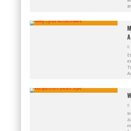
än
M
A
Es
ex
Tr
Ac
W
I
z
ma