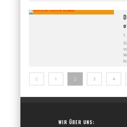
D
o
Da
vo
Wu
lo
1
2
3
4
WIR ÜBER UNS: