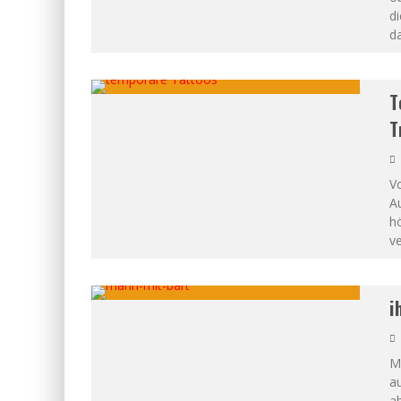
di
da
T
T
V
A
h
ve
i
M
au
ab