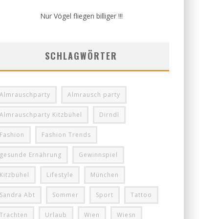
Nur Vögel fliegen billiger !!!
SCHLAGWÖRTER
Almrauschparty
Almrausch party
Almrauschparty Kitzbühel
Dirndl
Fashion
Fashion Trends
gesunde Ernährung
Gewinnspiel
Kitzbühel
Lifestyle
München
Sandra Abt
Sommer
Sport
Tattoo
Trachten
Urlaub
Wien
Wiesn