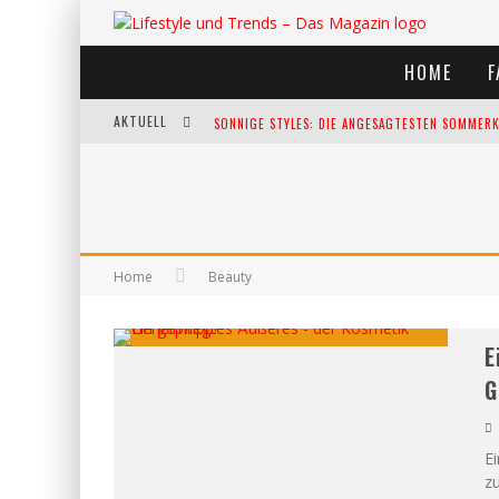
HOME
F
AKTUELL
SONNIGE STYLES: DIE ANGESAGTESTEN SOMMERKL
DIE HEISSESTEN BÜHNEN EUROPAS: DIE TOP FES
WELTFRAUENTAG - EINE FEIER DER WEIBLICHKEIT
KANN UNSERE ERNÄHRUNG DAS BIOLOGISCHE AL
Home
Beauty
E
G
Ei
zu