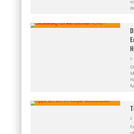
v
de
D
E
H
Di
Mö
H
fu
T
F
ob