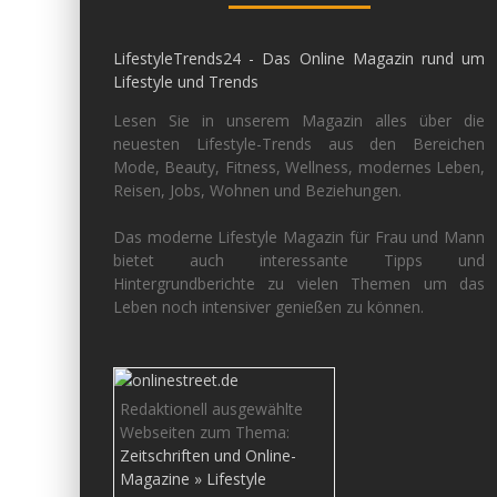
LifestyleTrends24 - Das Online Magazin rund um
Lifestyle und Trends
Lesen Sie in unserem Magazin alles über die
neuesten Lifestyle-Trends aus den Bereichen
Mode, Beauty, Fitness, Wellness, modernes Leben,
Reisen, Jobs, Wohnen und Beziehungen.
Das moderne Lifestyle Magazin für Frau und Mann
bietet auch interessante Tipps und
Hintergrundberichte zu vielen Themen um das
Leben noch intensiver genießen zu können.
Redaktionell ausgewählte
Webseiten zum Thema:
Zeitschriften und Online-
Magazine » Lifestyle