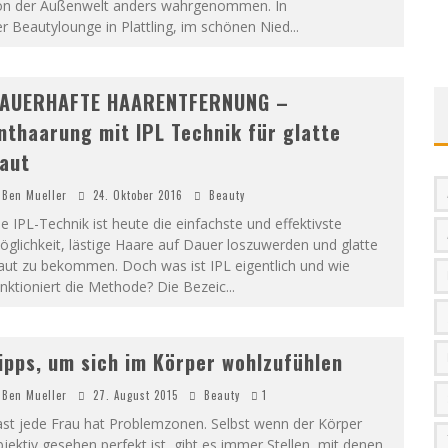
on der Außenwelt anders wahrgenommen. In
r Beautylounge in Plattling, im schönen Nied
...
AUERHAFTE HAARENTFERNUNG –
nthaarung mit IPL Technik für glatte
aut
Ben Mueller
24. Oktober 2016
Beauty
e IPL-Technik ist heute die einfachste und effektivste
glichkeit, lästige Haare auf Dauer loszuwerden und glatte
aut zu bekommen. Doch was ist IPL eigentlich und wie
nktioniert die Methode? Die Bezeic
...
ipps, um sich im Körper wohlzufühlen
Ben Mueller
27. August 2015
Beauty
1
ast jede Frau hat Problemzonen. Selbst wenn der Körper
jektiv gesehen perfekt ist, gibt es immer Stellen, mit denen