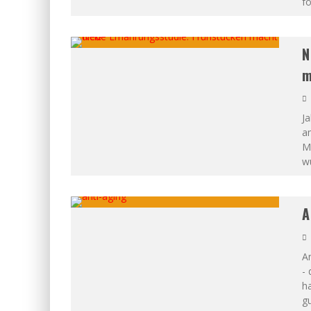
f
N
m
Ja
am
Mi
w
A
An
- 
ha
gu