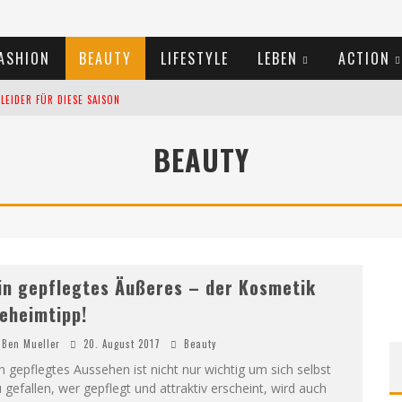
ASHION
BEAUTY
LIFESTYLE
LEBEN
ACTION
EIDER FÜR DIESE SAISON
TIVALS DES SOMMERS 2024
BEAUTY
TERN VERLANGSAMEN?
in gepflegtes Äußeres – der Kosmetik
eheimtipp!
Ben Mueller
20. August 2017
Beauty
n gepflegtes Aussehen ist nicht nur wichtig um sich selbst
 gefallen, wer gepflegt und attraktiv erscheint, wird auch