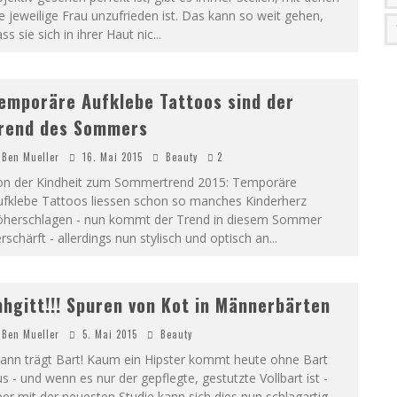
e jeweilige Frau unzufrieden ist. Das kann so weit gehen,
ss sie sich in ihrer Haut nic
...
emporäre Aufklebe Tattoos sind der
rend des Sommers
Ben Mueller
16. Mai 2015
Beauty
2
on der Kindheit zum Sommertrend 2015: Temporäre
ufklebe Tattoos liessen schon so manches Kinderherz
öherschlagen - nun kommt der Trend in diesem Sommer
rschärft - allerdings nun stylisch und optisch an
...
hhgitt!!! Spuren von Kot in Männerbärten
Ben Mueller
5. Mai 2015
Beauty
ann trägt Bart! Kaum ein Hipster kommt heute ohne Bart
s - und wenn es nur der gepflegte, gestutzte Vollbart ist -
er mit der neuesten Studie kann sich dies nun schlagartig