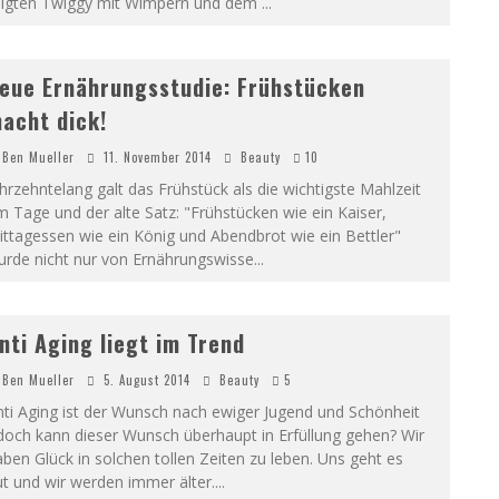
olgten Twiggy mit Wimpern und dem
...
eue Ernährungsstudie: Frühstücken
acht dick!
Ben Mueller
11. November 2014
Beauty
10
hrzehntelang galt das Frühstück als die wichtigste Mahlzeit
 Tage und der alte Satz: "Frühstücken wie ein Kaiser,
ttagessen wie ein König und Abendbrot wie ein Bettler"
urde nicht nur von Ernährungswisse
...
nti Aging liegt im Trend
Ben Mueller
5. August 2014
Beauty
5
ti Aging ist der Wunsch nach ewiger Jugend und Schönheit
doch kann dieser Wunsch überhaupt in Erfüllung gehen? Wir
ben Glück in solchen tollen Zeiten zu leben. Uns geht es
t und wir werden immer älter.
...