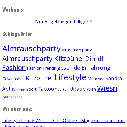
Werbung:
Nur Vögel fliegen billiger !!!
Schlagwörter
Almrauschparty
Almrausch party
Almrauschparty Kitzbühel
Dirndl
Fashion
gesunde Ernährung
Fashion Trends
Lifestyle
Kitzbühel
Sandra
Gewinnspiel
München
Wiesn
Abt
Tattoo
Urlaub
Sport
Wien
Sommer
Trachten
Wochenende
Wir über uns:
LifestyleTrends24 - Das Online Magazin rund um
Lifestyle und Trends