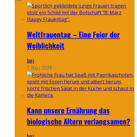
Weltfrauentag – Eine Feier der
Weiblichkeit
bori
7. März 2024
Kann unsere Ernährung das
biologische Altern verlangsamen?
bori