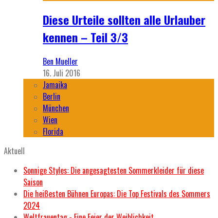
Diese Urteile sollten alle Urlauber
kennen – Teil 3/3
Ben Mueller
16. Juli 2016
Jamaika
Berlin
München
Wien
Florida
Aktuell
Sonnige Styles: Die angesagtesten Sommerkleider für diese
Saison
Die heißesten Bühnen Europas: Die Top Festivals des Sommers
2024
Weltfrauentag - Eine Feier der Weiblichkeit