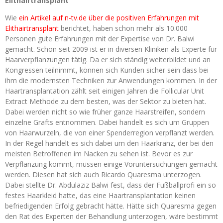
Elithairtransplant
Wie
ein Artikel auf n-tv.de über die positiven Erfahrungen mit
Elithairtransplant
berichtet, haben schon mehr als 10.000
Personen gute Erfahrungen mit der Expertise von Dr. Balwi
gemacht. Schon seit 2009 ist er in diversen Kliniken als Experte für
Haarverpflanzungen tätig. Da er sich ständig weiterbildet und an
Kongressen teilnimmt, können sich Kunden sicher sein dass bei
ihm die modernsten Techniken zur Anwendungen kommen. In der
Haartransplantation zählt seit einigen Jahren die Follicular Unit
Extract Methode zu dem besten, was der Sektor zu bieten hat.
Dabei werden nicht so wie früher ganze Haarstreifen, sondern
einzelne Grafts entnommen. Dabei handelt es sich um Gruppen
von Haarwurzeln, die von einer Spenderregion verpflanzt werden.
In der Regel handelt es sich dabei um den Haarkranz, der bei den
meisten Betroffenen im Nacken zu sehen ist. Bevor es zur
Verpflanzung kommt, müssen einige Voruntersuchungen gemacht
werden. Diesen hat sich auch Ricardo Quaresma unterzogen.
Dabei stellte Dr. Abdulaziz Balwi fest, dass der Fußballprofi ein so
festes Haarkleid hatte, das eine Haartransplantation keinen
befriedigenden Erfolg gebracht hätte. Hätte sich Quaresma gegen
den Rat des Experten der Behandlung unterzogen, wäre bestimmt