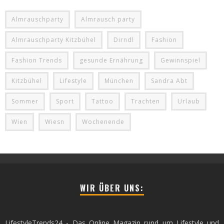
Almrauschparty
Almrausch party
Almrauschparty Kitzbühel
Dirndl
Fashion
Fashion Trends
gesunde Ernährung
Gewinnspiel
Kitzbühel
Lifestyle
München
Sandra Abt
Sommer
Sport
Tattoo
Trachten
Urlaub
Wien
Wiesn
Wochenende
WIR ÜBER UNS:
LifestyleTrends24 - Das Online Magazin rund um Lifestyle und