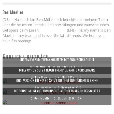
Ben Mueller
(DE) -- Hallo, ich bin Ben Müller - Ich berichte mit meinem Team
über die neuesten Trends und Entwicklungen und wünsche Ihnen
viel Spass beim Lesen. (EN) -- Hi, my name is Ben
Mueller – my team and I cover the latest trends. We hope you
have fun reading!
ÄHNLICHE BEITRÄGE
INTERVIEW ZUM THEMA KOSMETIK MIT ANOUSCHKA DUELLI
Ben Mueller
10. Juni 2014
2
MILEY CYRUS SETZT NEUEN TREND: GEFÄRBTE ACHSELHAARE
Ben Mueller
4. Mai 2015
1
OHO, WAS FÜR EIN PO! SO SETZT DU DEINE RUNDUNGEN IN SZENE
Ben Mueller
2. November 2017
DIE SONNE IM URLAUB, ERWÜNSCHT, ABER OFTMALS UNTERSCHÄTZT
Ben Mueller
21. Juli 2014
4