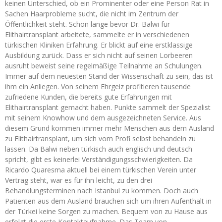
keinen Unterschied, ob ein Prominenter oder eine Person Rat in
Sachen Haarprobleme sucht, die nicht im Zentrum der
Öffentlichkeit steht. Schon lange bevor Dr. Balwi für
Elithairtransplant arbeitete, sammelte er in verschiedenen
türkischen Kliniken Erfahrung. Er blickt auf eine erstklassige
Ausbildung zurück. Dass er sich nicht auf seinen Lorbeeren
ausruht beweist seine regelmäßige Teilnahme an Schulungen.
Immer auf dem neuesten Stand der Wissenschaft zu sein, das ist
ihm ein Anliegen. Von seinem Ehrgeiz profitieren tausende
zufriedene Kunden, die bereits gute Erfahrungen mit
Elithairtransplant gemacht haben. Punkte sammelt der Spezialist
mit seinem Knowhow und dem ausgezeichneten Service. Aus
diesem Grund kommen immer mehr Menschen aus dem Ausland
zu Elithairtransplant, um sich vom Profi selbst behandeln zu
lassen. Da Balwi neben türkisch auch englisch und deutsch
spricht, gibt es keinerlei Verständigungsschwierigkeiten. Da
Ricardo Quaresma aktuell bei einem türkischen Verein unter
Vertrag steht, war es für ihn leicht, zu den drei
Behandlungsterminen nach Istanbul zu kommen. Doch auch
Patienten aus dem Ausland brauchen sich um ihren Aufenthalt in
der Türkei keine Sorgen zu machen. Bequem von zu Hause aus
erfolgt die erste Kontaktaufnahme. Das Team von