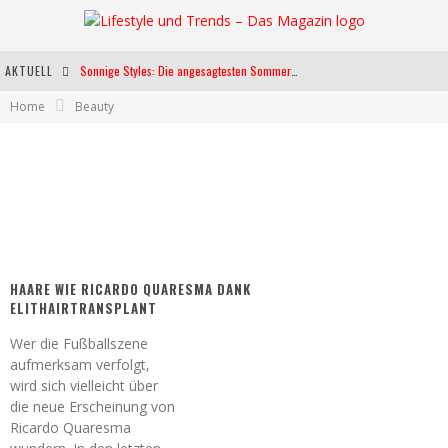
AKTUELL
Sonnige Styles: Die angesagtesten Sommerkleider für diese Saison
Home
Beauty
Die heißesten Bühnen Europas: Die Top Festivals des Sommers 2024
Weltfrauentag - Eine Feier der Weiblichkeit
Kann unsere Ernährung das biologische Altern verlangsamen?
HAARE WIE RICARDO QUARESMA DANK
ELITHAIRTRANSPLANT
Wer die Fußballszene
aufmerksam verfolgt,
wird sich vielleicht über
die neue Erscheinung von
Ricardo Quaresma