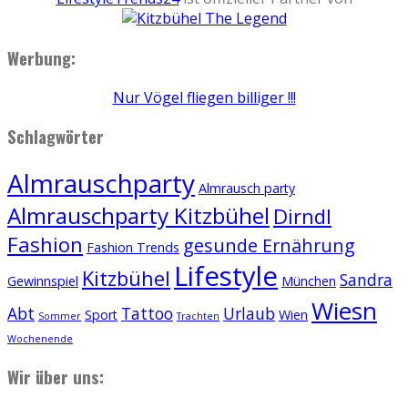
Werbung:
Nur Vögel fliegen billiger !!!
Schlagwörter
Almrauschparty
Almrausch party
Almrauschparty Kitzbühel
Dirndl
Fashion
gesunde Ernährung
Fashion Trends
Lifestyle
Kitzbühel
Sandra
Gewinnspiel
München
Wiesn
Abt
Tattoo
Urlaub
Sport
Wien
Sommer
Trachten
Wochenende
Wir über uns: