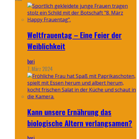
Weltfrauentag – Eine Feier der
Weiblichkeit
bori
7. März 2024
Kann unsere Ernährung das
biologische Altern verlangsamen?
bori