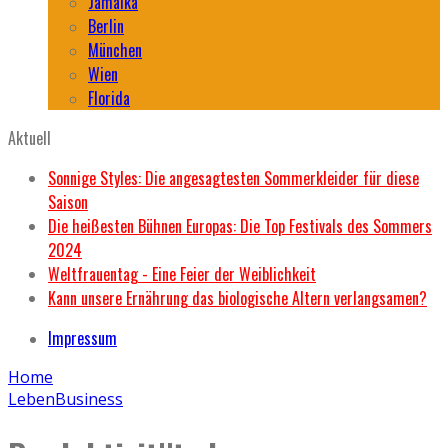
Jamaika
Berlin
München
Wien
Florida
Aktuell
Sonnige Styles: Die angesagtesten Sommerkleider für diese
Saison
Die heißesten Bühnen Europas: Die Top Festivals des Sommers
2024
Weltfrauentag - Eine Feier der Weiblichkeit
Kann unsere Ernährung das biologische Altern verlangsamen?
Impressum
Home
Leben
Business