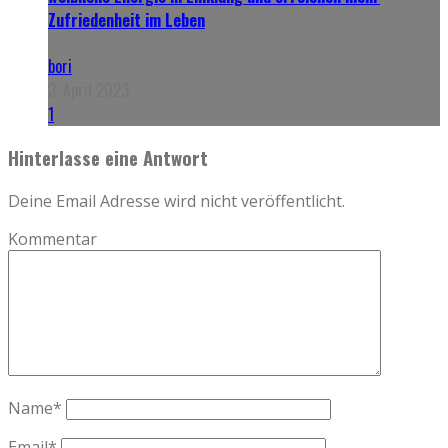
Zufriedenheit im Leben
bori
3. April 2023
1
Hinterlasse eine Antwort
Deine Email Adresse wird nicht veröffentlicht.
Kommentar
Name
*
Email
*