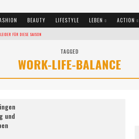
ASHION
BEAUTY
LIFESTYLE
LEBEN
ACTION
EIDER FÜR DIESE SAISON
TIVALS DES SOMMERS 2024
TAGGED
WORK-LIFE-BALANCE
TERN VERLANGSAMEN?
ringen
ng und
ben