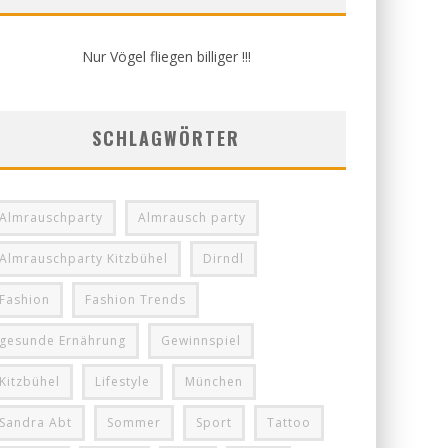
Nur Vögel fliegen billiger !!!
SCHLAGWÖRTER
Almrauschparty
Almrausch party
Almrauschparty Kitzbühel
Dirndl
Fashion
Fashion Trends
gesunde Ernährung
Gewinnspiel
Kitzbühel
Lifestyle
München
Sandra Abt
Sommer
Sport
Tattoo