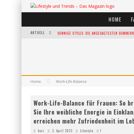
HOME
F
AKTUELL
SONNIGE STYLES: DIE ANGESAGTESTEN SOMMERKL
DIE HEISSESTEN BÜHNEN EUROPAS: DIE TOP FES
WELTFRAUENTAG - EINE FEIER DER WEIBLICHKEIT
KANN UNSERE ERNÄHRUNG DAS BIOLOGISCHE AL
Home
Work-Life-Balance
Work-Life-Balance für Frauen: So b
Sie Ihre weibliche Energie in Einkla
erreichen mehr Zufriedenheit im Le
bori
3. April 2023
Lifestyle
1