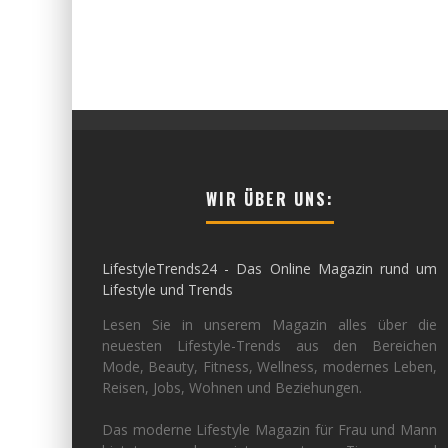
WIR ÜBER UNS:
LifestyleTrends24 - Das Online Magazin rund um
Lifestyle und Trends
Lesen Sie in unserem Magazin alles über die
neuesten Lifestyle-Trends aus den Bereichen
Mode, Beauty, Fitness, Wellness, modernes Leben,
Reisen, Jobs, Wohnen und Beziehungen.
Das moderne Lifestyle Magazin für Frau und Mann