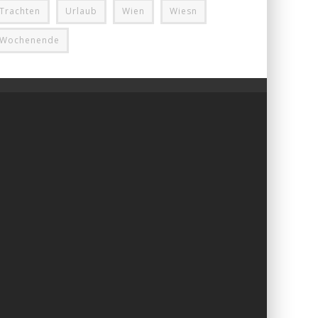
Trachten
Urlaub
Wien
Wiesn
Wochenende