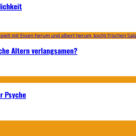
lichkeit
sche Altern verlangsamen?
er Psyche