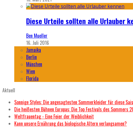
Diese Urteile sollten alle Urlauber k
Ben Mueller
16. Juli 2016
Jamaika
Berlin
München
Wien
Florida
Aktuell
Sonnige Styles: Die angesagtesten Sommerkleider für diese Sai
Die heißesten Bühnen Europas: Die Top Festivals des Sommers 
Weltfrauentag - Eine Feier der Weiblichkeit
Kann unsere Ernährung das biologische Altern verlangsamen?