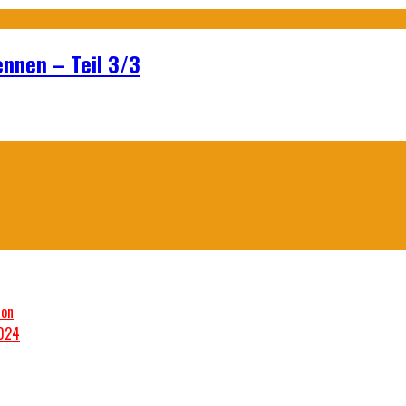
ennen – Teil 3/3
son
2024