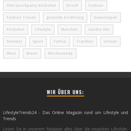
Almrauschparty Kitzbühel
Dirndl
Fashion
Fashion Trends
gesunde Ernährung
Gewinnspiel
Kitzbühel
Lifestyle
München
Sandra Abt
Sommer
Sport
Tattoo
Trachten
Urlaub
Wien
Wiesn
Wochenende
WIR ÜBER UNS:
LifestyleTrends24 - Das Online Magazin rund um Lifestyle und
Trends
Lesen Sie in unserem Magazin alles über die neuesten Lifestyle-