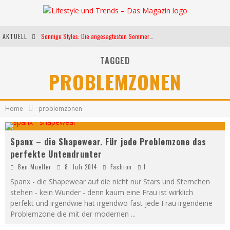
AKTUELL
Sonnige Styles: Die angesagtesten Sommerkleider für diese Saison
Die heißesten Bühnen Europas: Die Top Festivals des Sommers 2024
TAGGED
PROBLEMZONEN
Weltfrauentag - Eine Feier der Weiblichkeit
Kann unsere Ernährung das biologische Altern verlangsamen?
Home
problemzonen
Spanx – die Shapewear. Für jede Problemzone das
perfekte Untendrunter
Ben Mueller
8. Juli 2014
Fashion
1
Spanx - die Shapewear auf die nicht nur Stars und Sternchen
stehen - kein Wunder - denn kaum eine Frau ist wirklich
perfekt und irgendwie hat irgendwo fast jede Frau irgendeine
Problemzone die mit der modernen
...