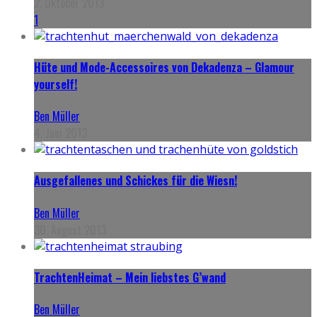
2. Oktober 2013
1
Hüte und Mode-Accessoires von Dekadenza – Glamour
yourself!
Ben Müller
4. Juni 2013
Ausgefallenes und Schickes für die Wiesn!
Ben Müller
30. August 2013
TrachtenHeimat – Mein liebstes G’wand
Ben Müller