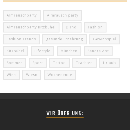
Almrauschparty
Almrausch party
Almrauschparty Kitzbühel
Dirndl
Fashion
Fashion Trends
gesunde Ernährung
Gewinnspiel
Kitzbühel
Lifestyle
München
Sandra Abt
Sommer
Sport
Tattoo
Trachten
Urlaub
Wien
Wiesn
Wochenende
WIR ÜBER UNS: