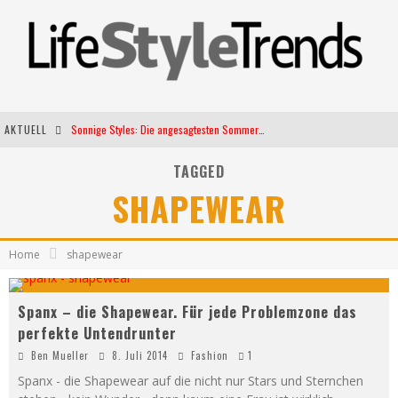
AKTUELL
Sonnige Styles: Die angesagtesten Sommerkleider für diese Saison
Die heißesten Bühnen Europas: Die Top Festivals des Sommers 2024
TAGGED
SHAPEWEAR
Weltfrauentag - Eine Feier der Weiblichkeit
Kann unsere Ernährung das biologische Altern verlangsamen?
Home
shapewear
Spanx – die Shapewear. Für jede Problemzone das
perfekte Untendrunter
Ben Mueller
8. Juli 2014
Fashion
1
Spanx - die Shapewear auf die nicht nur Stars und Sternchen