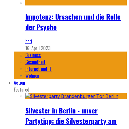
Impotenz: Ursachen und die Rolle
der Psyche
bori
16. April 2023
Business
Gesundheit
Internet und IT
Wohnen
Action
Featured
Silvester in Berlin - unser
Partytipp: die Silvesterparty am