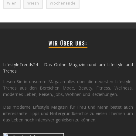
Wien
Wiesn
Wochenende
WIR ÜBER UNS:
LifestyleTrends24 - Das Online Magazin rund um Lifestyle und
Trends
Lesen Sie in unserem Magazin alles über die neuesten Lifestyle-
Trends aus den Bereichen Mode, Beauty, Fitness, Wellness,
modernes Leben, Reisen, Jobs, Wohnen und Beziehungen.
Das moderne Lifestyle Magazin für Frau und Mann bietet auch
interessante Tipps und Hintergrundberichte zu vielen Themen um
das Leben noch intensiver genießen zu können.