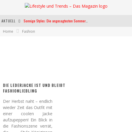
AKTUELL
Sonnige Styles: Die angesagtesten Sommerkleider für diese Saison
Home
Fashion
Die heißesten Bühnen Europas: Die Top Festivals des Sommers 2024
Weltfrauentag - Eine Feier der Weiblichkeit
Kann unsere Ernährung das biologische Altern verlangsamen?
DIE LEDERJACKE IST UND BLEIBT
FASHIONLIEBLING
Der Herbst naht – endlich
wieder Zeit das Outfit mit
einer coolen Jacke
aufzupeppen! Ein Blick in
die Fashionszene verrät,