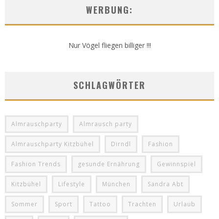
WERBUNG:
Nur Vögel fliegen billiger !!!
SCHLAGWÖRTER
Almrauschparty
Almrausch party
Almrauschparty Kitzbühel
Dirndl
Fashion
Fashion Trends
gesunde Ernährung
Gewinnspiel
Kitzbühel
Lifestyle
München
Sandra Abt
Sommer
Sport
Tattoo
Trachten
Urlaub