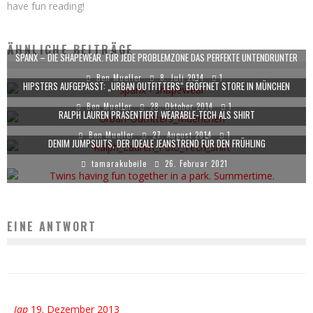
have fun reading!
ÄHNLICHE BEITRÄGE
SPANX – DIE SHAPEWEAR. FÜR JEDE PROBLEMZONE DAS PERFEKTE UNTENDRUNTER
Ben Mueller
8. Juli 2014
1
HIPSTERS AUFGEPASST: „URBAN OUTFITTERS“ ERÖFFNET STORE IN MÜNCHEN
Ben Mueller
28. Oktober 2014
1
RALPH LAUREN PRÄSENTIERT WEARABLE-TECH ALS SHIRT
Ben Mueller
27. August 2014
1
DENIM JUMPSUITS, DER IDEALE JEANSTREND FÜR DEN FRÜHLING
tamarakubeile
26. Februar 2021
EINE ANTWORT
Jap
19. Dezember 2013