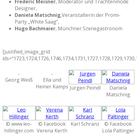
Frederic Meisner
, Moderator und Trachtenmode
Designer,
Daniela Matschnig
,Veranstalterin der Promi-
Party „White Saag“,
Hugo Bachmaier
, Münchner Szenegastronom
[justified_image_grid
ids=“1723,1724,1726,1746,1734,1731,1727,1728,1729,1730,
Georg Weiß
Ella und
Heiner Kamps
Jürgen Peindl
Daniela
Matschnig
© www.leo-
© Facebook
Karl Schranz
© Facebook
hillinger.com
Verena Kerth
Lola Paltinger