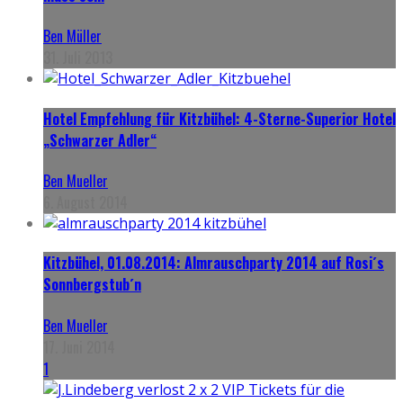
Ben Müller
31. Juli 2013
Hotel Empfehlung für Kitzbühel: 4-Sterne-Superior Hotel
„Schwarzer Adler“
Ben Mueller
6. August 2014
Kitzbühel, 01.08.2014: Almrauschparty 2014 auf Rosi´s
Sonnbergstub´n
Ben Mueller
17. Juni 2014
1