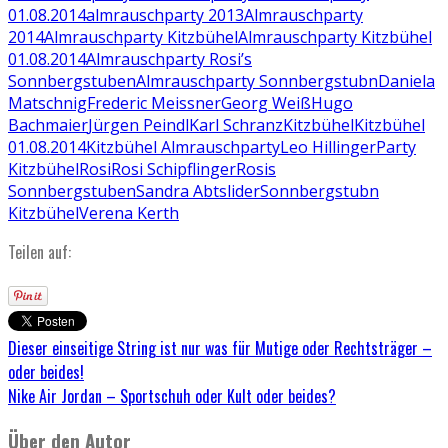
01.08.2014
almrauschparty 2013
Almrauschparty
2014
Almrauschparty Kitzbühel
Almrauschparty Kitzbühel
01.08.2014
Almrauschparty Rosi’s
Sonnbergstuben
Almrauschparty Sonnbergstubn
Daniela
Matschnig
Frederic Meissner
Georg Weiß
Hugo
Bachmaier
Jürgen Peindl
Karl Schranz
Kitzbühel
Kitzbühel
01.08.2014
Kitzbühel Almrauschparty
Leo Hillinger
Party
Kitzbühel
Rosi
Rosi Schipflinger
Rosis
Sonnbergstuben
Sandra Abt
slider
Sonnbergstubn
Kitzbühel
Verena Kerth
Teilen auf:
Dieser einseitige String ist nur was für Mutige oder Rechtsträger –
oder beides!
Nike Air Jordan – Sportschuh oder Kult oder beides?
Über den Autor