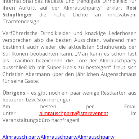
international das neueste und trendigste Dirndlkleid für
ihren Auftritt auf der Almrauschparty“ erklärt
Rosi
Schipflinger
die hohe Dichte an innovativem
Trachtendesign.
Verführerische Dirndlkleider und knackige Lederhosen
versprechen also die besten Aussichten, während man
bestimmt auch wieder die aktuellsten Schuhtrends der
Stil-Ikonen beobachten kann. „Man kann es schon fast
als Tradition bezeichnen, die Tore der Almrauschparty
ausschließlich mit Super-Heels zu besteigen“ freut sich
Christian Abermann über den jährlichen Augenschmaus
für seine Gäste.
Übrigens
– es gibt noch ein paar wenige Restkarten aus
Retouren bzw. Stornierungen.
Am besten per Email
unter:
almrauschparty@starevent.at
im
Veranstaltungsbüro nachfragen!
Almrausch party
Almrauschparty
Almrauschparty