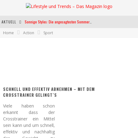
AKTUELL
Sonnige Styles: Die angesagtesten Sommerkleider für diese Saison
Home
Action
Sport
Die heißesten Bühnen Europas: Die Top Festivals des Sommers 2024
Weltfrauentag - Eine Feier der Weiblichkeit
Kann unsere Ernährung das biologische Altern verlangsamen?
SCHNELL UND EFFEKTIV ABNEHMEN – MIT DEM
CROSSTRAINER GELINGT´S
Viele haben schon
erkannt dass der
Crosstrainer ein Mittel
sein kann und um schnell,
effektiv und nachhaltig