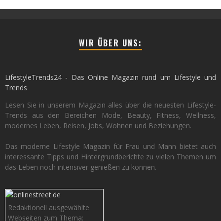
WIR ÜBER UNS:
LifestyleTrends24 - Das Online Magazin rund um Lifestyle und
Trends
Lesen Sie in unserem Magazin alles über die neuesten Lifestyle-
Trends aus den Bereichen Mode, Beauty, Fitness, Wellness,
modernes Leben, Reisen, Jobs, Wohnen und Beziehungen.
Das moderne Lifestyle Magazin für Frau und Mann bietet auch
interessante Tipps und Hintergrundberichte zu vielen Themen um
das Leben noch intensiver genießen zu können.
Redaktionell ausgewählte
Webseiten zum Thema: