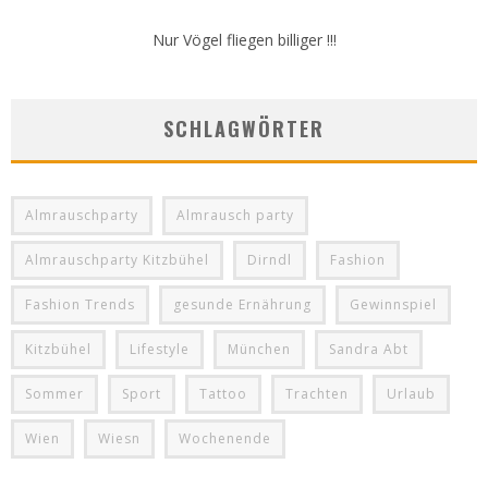
Nur Vögel fliegen billiger !!!
SCHLAGWÖRTER
Almrauschparty
Almrausch party
Almrauschparty Kitzbühel
Dirndl
Fashion
Fashion Trends
gesunde Ernährung
Gewinnspiel
Kitzbühel
Lifestyle
München
Sandra Abt
Sommer
Sport
Tattoo
Trachten
Urlaub
Wien
Wiesn
Wochenende