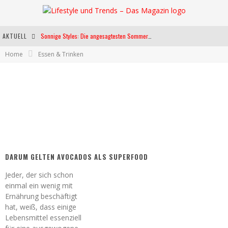
AKTUELL
Sonnige Styles: Die angesagtesten Sommerkleider für diese Saison
Home
Essen & Trinken
Die heißesten Bühnen Europas: Die Top Festivals des Sommers 2024
Weltfrauentag - Eine Feier der Weiblichkeit
Kann unsere Ernährung das biologische Altern verlangsamen?
DARUM GELTEN AVOCADOS ALS SUPERFOOD
Jeder, der sich schon
einmal ein wenig mit
Ernährung beschäftigt
hat, weiß, dass einige
Lebensmittel essenziell