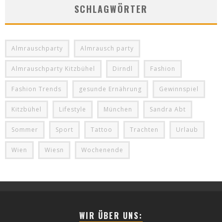
SCHLAGWÖRTER
Almrauschparty
Almrausch party
Almrauschparty Kitzbühel
Dirndl
Fashion
Fashion Trends
gesunde Ernährung
Gewinnspiel
Kitzbühel
Lifestyle
München
Sandra Abt
Sommer
Sport
Tattoo
Trachten
Urlaub
Wien
Wiesn
Wochenende
WIR ÜBER UNS: