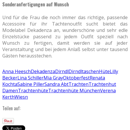
Sonderanfertigungen auf Wunsch
Und für die Frau die noch immer das richtige, passende
Accessoire für ihr Tachtenoutfit sucht bietet das
Modelabel Dekadenza an, wunderschöne und sehr edle
Einzelstücke passend zu jedem Outfit speziell nach
Wunsch zu fertigen, damit werden sie auf jeder
Veranstaltung und bei jedem Anlaß selbst unter tausend
Gästen herausstechen.
Anna Heesch
Dekadenza
Dirndl
Dirndltaschen
Hüte
Lilly
Becker
Lina Schiller
Mia Gray
Oktoberfest
Renata
Kochta
Sabine Piller
Sandra Abt
Trachten
Trachtenhut
Damen
Trachtenhüte
Trachtenhüte München
Verena
Kerth
Wiesn
Teilen auf: