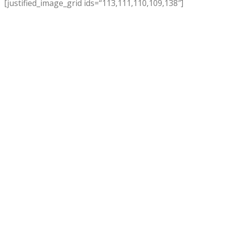
[justified_image_grid ids=“113,111,110,109,138″]