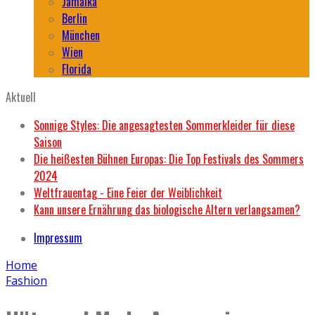
Jamaika
Berlin
München
Wien
Florida
Aktuell
Sonnige Styles: Die angesagtesten Sommerkleider für diese
Saison
Die heißesten Bühnen Europas: Die Top Festivals des Sommers
2024
Weltfrauentag - Eine Feier der Weiblichkeit
Kann unsere Ernährung das biologische Altern verlangsamen?
Impressum
Home
Fashion