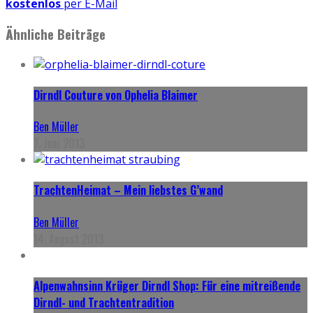
kostenlos
per E-Mail
Ähnliche Beiträge
Dirndl Couture von Ophelia Blaimer
Ben Müller
7. Juni 2013
TrachtenHeimat – Mein liebstes G’wand
Ben Müller
14. August 2013
Alpenwahnsinn Krüger Dirndl Shop: Für eine mitreißende
Dirndl- und Trachtentradition