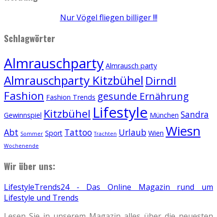
Nur Vögel fliegen billiger !!!
Schlagwörter
Almrauschparty
Almrausch party
Almrauschparty Kitzbühel
Dirndl
Fashion
gesunde Ernährung
Fashion Trends
Lifestyle
Kitzbühel
Sandra
Gewinnspiel
München
Wiesn
Abt
Tattoo
Urlaub
Sport
Wien
Sommer
Trachten
Wochenende
Wir über uns:
LifestyleTrends24 - Das Online Magazin rund um
Lifestyle und Trends
Lesen Sie in unserem Magazin alles über die neuesten