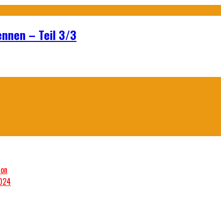
ennen – Teil 3/3
son
2024