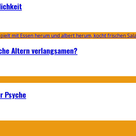
lichkeit
sche Altern verlangsamen?
er Psyche