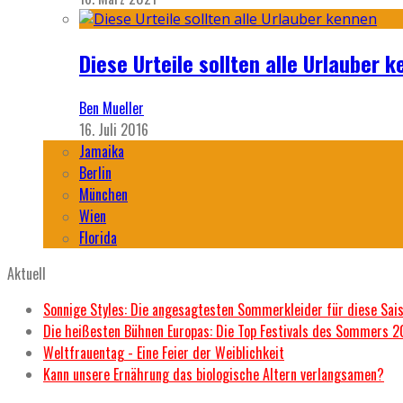
Diese Urteile sollten alle Urlauber k
Ben Mueller
16. Juli 2016
Jamaika
Berlin
München
Wien
Florida
Aktuell
Sonnige Styles: Die angesagtesten Sommerkleider für diese Sai
Die heißesten Bühnen Europas: Die Top Festivals des Sommers 
Weltfrauentag - Eine Feier der Weiblichkeit
Kann unsere Ernährung das biologische Altern verlangsamen?