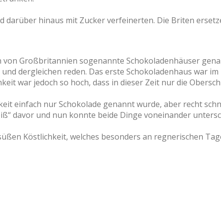
nd darüber hinaus mit Zucker verfeinerten. Die Briten erse
en von Großbritannien sogenannte Schokoladenhäuser genau
ft und dergleichen reden. Das erste Schokoladenhaus war i
hkeit war jedoch so hoch, dass in dieser Zeit nur die Obersc
keit einfach nur Schokolade genannt wurde, aber recht schn
„heiß“ davor und nun konnte beide Dinge voneinander unters
r süßen Köstlichkeit, welches besonders an regnerischen Ta