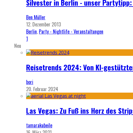
Silvester in Berlin - unser Partytip
Ben Müller
12. Dezember 2013
Berlin
,
Party - Nightlife - Veranstaltungen
1
Neu
Reisetrends 2024: Von KI-gestützte
bori
20. Februar 2024
Las Vegas: Zu Fuß ins Herz des Strip
tamarakubeile
16. März 2021