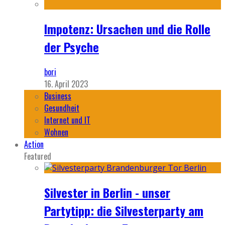
Impotenz: Ursachen und die Rolle
der Psyche
bori
16. April 2023
Business
Gesundheit
Internet und IT
Wohnen
Action
Featured
Silvester in Berlin - unser
Partytipp: die Silvesterparty am