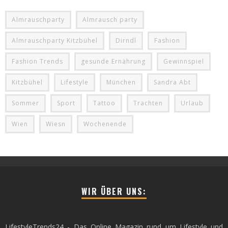
Almrauschparty
Almrausch party
Almrauschparty Kitzbühel
Dirndl
Fashion
Fashion Trends
gesunde Ernährung
Gewinnspiel
Kitzbühel
Lifestyle
München
Sandra Abt
Sommer
Sport
Tattoo
Trachten
Urlaub
Wien
Wiesn
Wochenende
WIR ÜBER UNS:
LifestyleTrends24 - Das Online Magazin rund um Lifestyle und