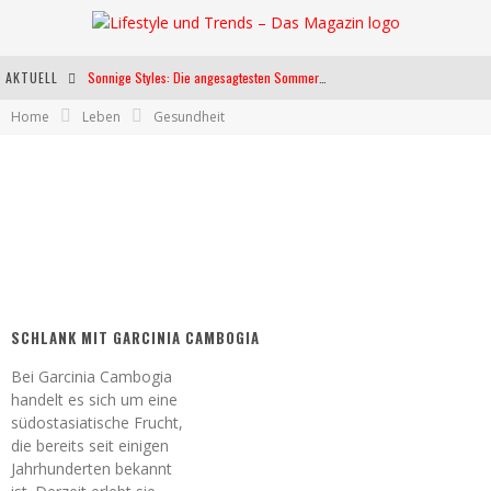
AKTUELL
Sonnige Styles: Die angesagtesten Sommerkleider für diese Saison
Home
Leben
Gesundheit
Die heißesten Bühnen Europas: Die Top Festivals des Sommers 2024
Weltfrauentag - Eine Feier der Weiblichkeit
Kann unsere Ernährung das biologische Altern verlangsamen?
SCHLANK MIT GARCINIA CAMBOGIA
Bei Garcinia Cambogia
handelt es sich um eine
südostasiatische Frucht,
die bereits seit einigen
Jahrhunderten bekannt