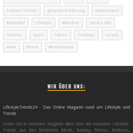
Fashion Trends
gesunde Ernährung
Gewinnspiel
Kitzbühel
Lifestyle
München
Sandra Abt
Sommer
Sport
Tattoo
Trachten
Urlaub
Wien
Wiesn
Wochenende
WIR ÜBER UNS:
LifestyleTrends24 - Das Online Magazin rund um Lifestyle und
Trends
Lesen Sie in unserem Magazin alles über die neuesten Lifestyle-
Trends aus den Bereichen Mode, Beauty, Fitness, Wellness,