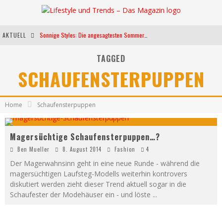
AKTUELL
Sonnige Styles: Die angesagtesten Sommerkleider für diese Saison
Die heißesten Bühnen Europas: Die Top Festivals des Sommers 2024
TAGGED
SCHAUFENSTERPUPPEN
Weltfrauentag - Eine Feier der Weiblichkeit
Kann unsere Ernährung das biologische Altern verlangsamen?
Home
Schaufensterpuppen
Magersüchtige Schaufensterpuppen…?
Ben Mueller
8. August 2014
Fashion
4
Der Magerwahnsinn geht in eine neue Runde - während die
magersüchtigen Laufsteg-Modells weiterhin kontrovers
diskutiert werden zieht dieser Trend aktuell sogar in die
Schaufester der Modehäuser ein - und löste
...