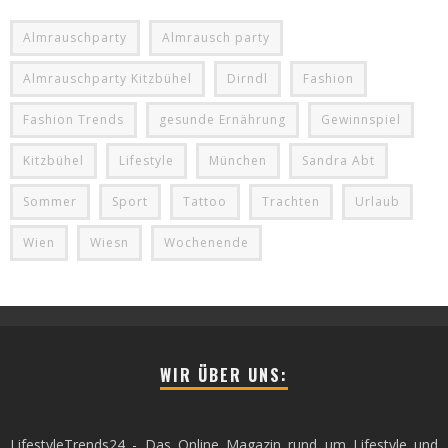
Almrauschparty
Almrausch party
Almrauschparty Kitzbühel
Dirndl
Fashion
Fashion Trends
gesunde Ernährung
Gewinnspiel
Kitzbühel
Lifestyle
München
Sandra Abt
Sommer
Sport
Tattoo
Trachten
Urlaub
Wien
Wiesn
Wochenende
WIR ÜBER UNS:
LifestyleTrends24 - Das Online Magazin rund um Lifestyle und