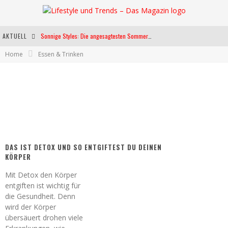
AKTUELL
Sonnige Styles: Die angesagtesten Sommerkleider für diese Saison
Home
Essen & Trinken
Die heißesten Bühnen Europas: Die Top Festivals des Sommers 2024
Weltfrauentag - Eine Feier der Weiblichkeit
Kann unsere Ernährung das biologische Altern verlangsamen?
DAS IST DETOX UND SO ENTGIFTEST DU DEINEN
KÖRPER
Mit Detox den Körper
entgiften ist wichtig für
die Gesundheit. Denn
wird der Körper
übersäuert drohen viele