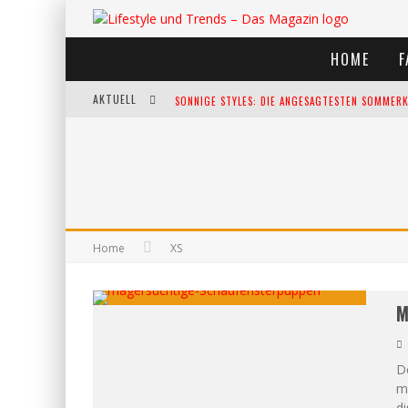
HOME
F
AKTUELL
SONNIGE STYLES: DIE ANGESAGTESTEN SOMMERKL
DIE HEISSESTEN BÜHNEN EUROPAS: DIE TOP FES
WELTFRAUENTAG - EINE FEIER DER WEIBLICHKEIT
KANN UNSERE ERNÄHRUNG DAS BIOLOGISCHE AL
Home
XS
M
D
m
di