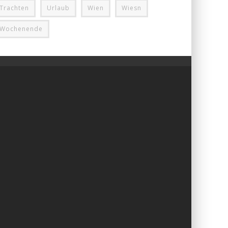
Trachten
Urlaub
Wien
Wiesn
Wochenende