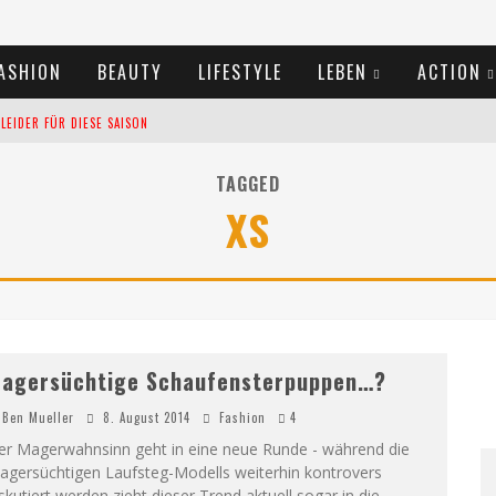
ASHION
BEAUTY
LIFESTYLE
LEBEN
ACTION
EIDER FÜR DIESE SAISON
TIVALS DES SOMMERS 2024
TAGGED
XS
TERN VERLANGSAMEN?
agersüchtige Schaufensterpuppen…?
Ben Mueller
8. August 2014
Fashion
4
er Magerwahnsinn geht in eine neue Runde - während die
agersüchtigen Laufsteg-Modells weiterhin kontrovers
skutiert werden zieht dieser Trend aktuell sogar in die