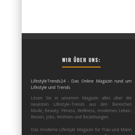
WIR ÜBER UNS:
LifestyleTrends24 - Das Online Magazin rund um
Lifestyle und Trends
Lesen Sie in unserem Magazin alles über die
neuesten Lifestyle-Trends aus den Bereichen
Mode, Beauty, Fitness, Wellness, modernes Leben,
Reisen, Jobs, Wohnen und Beziehungen.
Das moderne Lifestyle Magazin für Frau und Mann