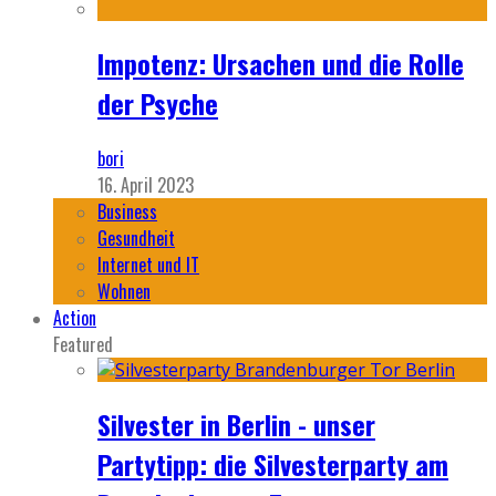
Impotenz: Ursachen und die Rolle
der Psyche
bori
16. April 2023
Business
Gesundheit
Internet und IT
Wohnen
Action
Featured
Silvester in Berlin - unser
Partytipp: die Silvesterparty am