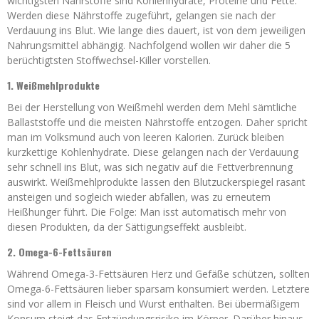
wichtigsten Nährstoffe sind Kohlenhydrate, Proteine und Fette.
Werden diese Nährstoffe zugeführt, gelangen sie nach der
Verdauung ins Blut. Wie lange dies dauert, ist von dem jeweiligen
Nahrungsmittel abhängig. Nachfolgend wollen wir daher die 5
berüchtigtsten Stoffwechsel-Killer vorstellen.
1. Weißmehlprodukte
Bei der Herstellung von Weißmehl werden dem Mehl sämtliche
Ballaststoffe und die meisten Nährstoffe entzogen. Daher spricht
man im Volksmund auch von leeren Kalorien. Zurück bleiben
kurzkettige Kohlenhydrate. Diese gelangen nach der Verdauung
sehr schnell ins Blut, was sich negativ auf die Fettverbrennung
auswirkt. Weißmehlprodukte lassen den Blutzuckerspiegel rasant
ansteigen und sogleich wieder abfallen, was zu erneutem
Heißhunger führt. Die Folge: Man isst automatisch mehr von
diesen Produkten, da der Sättigungseffekt ausbleibt.
2. Omega-6-Fettsäuren
Während Omega-3-Fettsäuren Herz und Gefäße schützen, sollten
Omega-6-Fettsäuren lieber sparsam konsumiert werden. Letztere
sind vor allem in Fleisch und Wurst enthalten. Bei übermäßigem
Konsum steigt das Entzündungsrisiko im Körper. Darüber hinaus