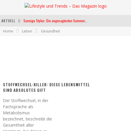
AKTUELL
Sonnige Styles: Die angesagtesten Sommerkleider für diese Saison
Home
Leben
Gesundheit
Die heißesten Bühnen Europas: Die Top Festivals des Sommers 2024
Weltfrauentag - Eine Feier der Weiblichkeit
Kann unsere Ernährung das biologische Altern verlangsamen?
STOFFWECHSEL-KILLER: DIESE LEBENSMITTEL
SIND ABSOLUTES GIFT
Der Stoffwechsel, in der
Fachsprache als
Metabolismus
bezeichnet, beschreibt die
Gesamtheit aller