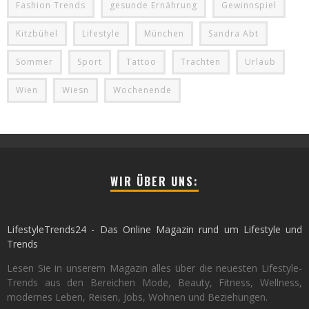
Fashion Trends
gesunde Ernährung
Gewinnspiel
Kitzbühel
Lifestyle
München
Sandra Abt
Sommer
Sport
Tattoo
Trachten
Urlaub
Wien
Wiesn
Wochenende
WIR ÜBER UNS:
LifestyleTrends24 - Das Online Magazin rund um Lifestyle und
Trends
Lesen Sie in unserem Magazin alles über die neuesten Lifestyle-
Trends aus den Bereichen Mode, Beauty, Fitness, Wellness,
modernes Leben, Reisen, Jobs, Wohnen und Beziehungen.