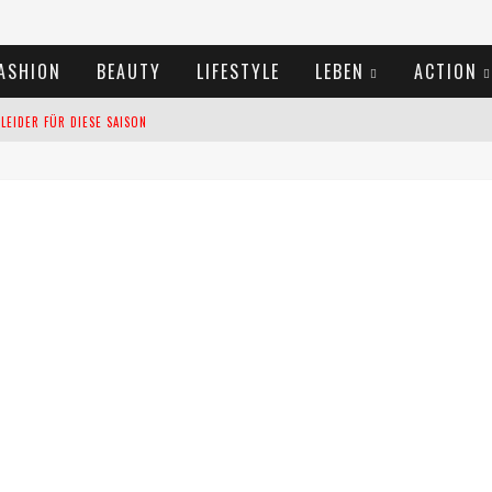
ASHION
BEAUTY
LIFESTYLE
LEBEN
ACTION
EIDER FÜR DIESE SAISON
TIVALS DES SOMMERS 2024
TERN VERLANGSAMEN?