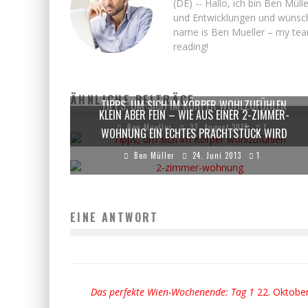
(DE) -- Hallo, ich bin Ben Mü
und Entwicklungen und wü
name is Ben Mueller – my team
reading!
ÄHNLICHE BEITRÄGE
TIPPS, UM SICH IM KÖRPER WOHLZUFÜHLEN
KLEIN ABER FEIN – WIE AUS EINER 2-ZIMMER-
Ben Mueller
27. August 2015
1
WOHNUNG EIN ECHTES PRACHTSTÜCK WIRD
Ben Müller
24. Juni 2013
1
EINE ANTWORT
Das perfekte Wien-Wochenende: Tag 1
22. Oktobe