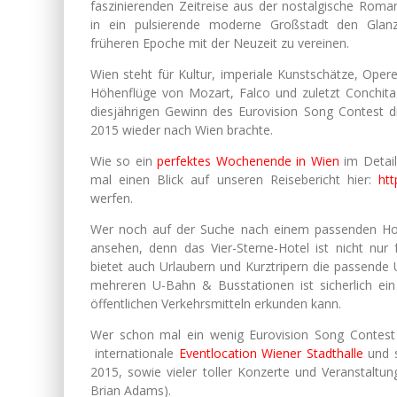
faszinierenden Zeitreise aus der nostalgische Roma
in ein pulsierende moderne Großstadt den Glan
früheren Epoche mit der Neuzeit zu vereinen.
Wien steht für Kultur, imperiale Kunstschätze, Oper
Höhenflüge von Mozart, Falco und zuletzt Conchita
diesjährigen Gewinn des Eurovision Song Contest di
2015 wieder nach Wien brachte.
Wie so ein
perfektes Wochenende in Wien
im Detail
mal einen Blick auf unseren Reisebericht hier:
htt
werfen.
Wer noch auf der Suche nach einem passenden Hote
ansehen, denn das Vier-Sterne-Hotel ist nicht nu
bietet auch Urlaubern und Kurztripern die passend
mehreren U-Bahn & Busstationen ist sicherlich e
öffentlichen Verkehrsmitteln erkunden kann.
Wer schon mal ein wenig Eurovision Song Contest 
internationale
Eventlocation Wiener Stadthalle
und s
2015, sowie vieler toller Konzerte und Veranstaltu
Brian Adams).