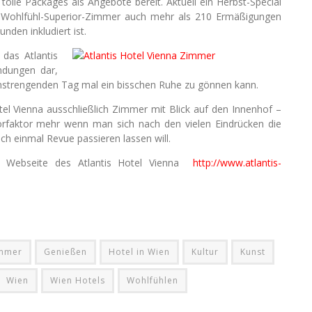
 tolle Packages als Angebote bereit. Aktuell ein Herbst-Special
Wohlfühl-Superior-Zimmer auch mehr als 210 Ermäßigungen
nden inkludiert ist.
 das Atlantis
ndungen dar,
nstrengenden Tag mal ein bisschen Ruhe zu gönnen kann.
tel Vienna ausschließlich Zimmer mit Blick auf den Innenhof –
örfaktor mehr wenn man sich nach den vielen Eindrücken die
h einmal Revue passieren lassen will.
ie Webseite des Atlantis Hotel Vienna
http://www.atlantis-
immer
Genießen
Hotel in Wien
Kultur
Kunst
Wien
Wien Hotels
Wohlfühlen