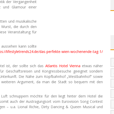
ntik der Vergangenheit
z und Glamour einer
etten und musikalische
 Wurst, die durch den
ese Veranstaltung für
 aussehen kann sollte
ps://lifestyletrends24.de/das-perfekte-wien-wochenende-tag-1/
l ist, der sollte sich das
Atlantis Hotel Vienna
etwas näher
r für Geschäftsreisen und Kongressbesuche geeignet sondern
e Unterkunft. Die Nähe zum Kopfbahnhof „Westbahnhof“ sowie
in weiteren Argument, da man die Stadt so bequem mit den
Luft schnuppern möchte für den liegt hinter dem Hotel die
omit auch der Austragungsort vom Eurovision Song Contest
ngen – u.a. Lional Richie, Dirty Dancing & Queen Musical und