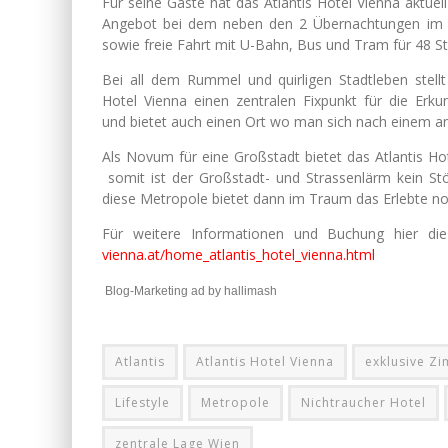
Für seine Gäste hat das Atlantis Hotel Vienna aktuell
Angebot bei dem neben den 2 Übernachtungen im 
sowie freie Fahrt mit U-Bahn, Bus und Tram für 48 Stu
Bei all dem Rummel und quirligen Stadtleben stellt
Hotel Vienna einen zentralen Fixpunkt für die Erku
und bietet auch einen Ort wo man sich nach einem a
Als Novum für eine Großstadt bietet das Atlantis Ho
somit ist der Großstadt- und Strassenlärm kein St
diese Metropole bietet dann im Traum das Erlebte noc
Für weitere Informationen und Buchung hier d
vienna.at/home_atlantis_hotel_vienna.html
Blog-Marketing ad by hallimash
Atlantis
Atlantis Hotel Vienna
exklusive Z
Lifestyle
Metropole
Nichtraucher Hotel
zentrale Lage Wien