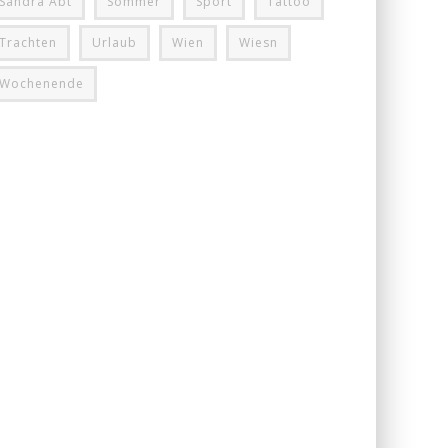
Sandra Abt
Sommer
Sport
Tattoo
Trachten
Urlaub
Wien
Wiesn
Wochenende