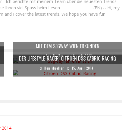
ller - Ich berichte mit meinem Team über die neuesten Trends
nsche Ihnen viel Spass beim Lesen. (EN) -- Hi, my
 and I cover the latest trends. We hope you have fun
MIT DEM SEGWAY WIEN ERKUNDEN
Ben Müller
16. Juli 2013
DER LIFESTYLE-RACER: CITROEN DS3 CABRIO RACING
Ben Mueller
15. April 2014
r 2014