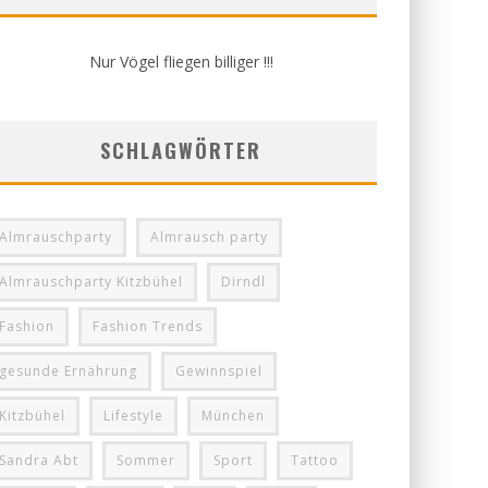
Nur Vögel fliegen billiger !!!
SCHLAGWÖRTER
Almrauschparty
Almrausch party
Almrauschparty Kitzbühel
Dirndl
Fashion
Fashion Trends
gesunde Ernährung
Gewinnspiel
Kitzbühel
Lifestyle
München
Sandra Abt
Sommer
Sport
Tattoo