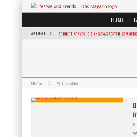
HOME
F
AKTUELL
SONNIGE STYLES: DIE ANGESAGTESTEN SOMMERKL
DIE HEISSESTEN BÜHNEN EUROPAS: DIE TOP FES
WELTFRAUENTAG - EINE FEIER DER WEIBLICHKEIT
KANN UNSERE ERNÄHRUNG DAS BIOLOGISCHE AL
Home
Wien Hotels
D
i
W