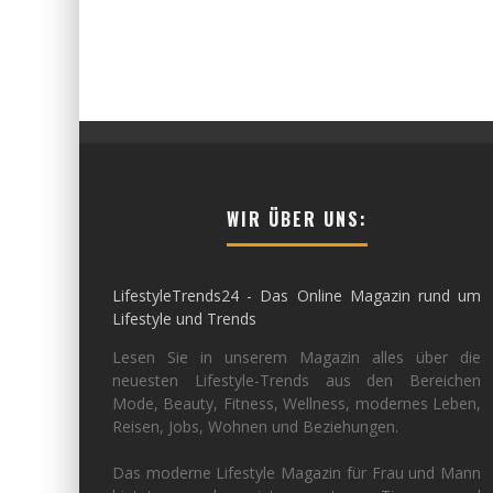
WIR ÜBER UNS:
LifestyleTrends24 - Das Online Magazin rund um
Lifestyle und Trends
Lesen Sie in unserem Magazin alles über die
neuesten Lifestyle-Trends aus den Bereichen
Mode, Beauty, Fitness, Wellness, modernes Leben,
Reisen, Jobs, Wohnen und Beziehungen.
Das moderne Lifestyle Magazin für Frau und Mann