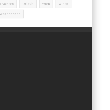
Trachten
Urlaub
Wien
Wiesn
Wochenende