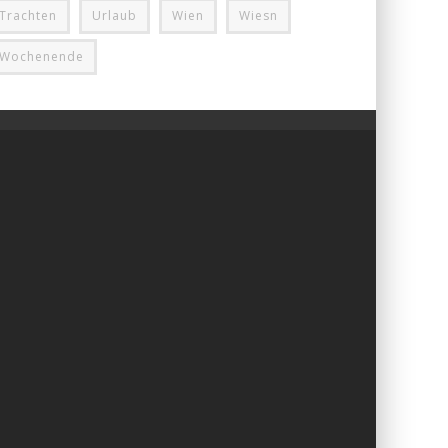
Trachten
Urlaub
Wien
Wiesn
Wochenende