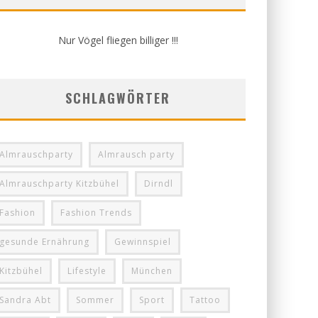
Nur Vögel fliegen billiger !!!
SCHLAGWÖRTER
Almrauschparty
Almrausch party
Almrauschparty Kitzbühel
Dirndl
Fashion
Fashion Trends
gesunde Ernährung
Gewinnspiel
Kitzbühel
Lifestyle
München
Sandra Abt
Sommer
Sport
Tattoo