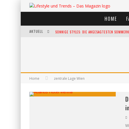
HOME
F
AKTUELL
SONNIGE STYLES: DIE ANGESAGTESTEN SOMMERKL
DIE HEISSESTEN BÜHNEN EUROPAS: DIE TOP FES
WELTFRAUENTAG - EINE FEIER DER WEIBLICHKEIT
KANN UNSERE ERNÄHRUNG DAS BIOLOGISCHE AL
Home
zentrale Lage Wien
D
i
W