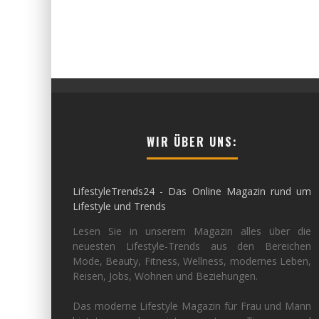
WIR ÜBER UNS:
LifestyleTrends24 - Das Online Magazin rund um
Lifestyle und Trends
Lesen Sie in unserem Magazin alles über die
neuesten Lifestyle-Trends aus den Bereichen
Mode, Beauty, Fitness, Wellness, modernes Leben,
Reisen, Jobs, Wohnen und Beziehungen.
Das moderne Lifestyle Magazin für Frau und Mann