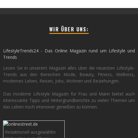
WIR ÜBER UNS:
LifestyleTrends24 - Das Online Magazin rund um Lifestyle und
Trends
Lesen Sie in unserem Magazin alles über die neuesten Lifestyle-
Trends aus den Bereichen Mode, Beauty, Fitness, Wellness,
modernes Leben, Reisen, Jobs, Wohnen und Beziehungen.
Das moderne Lifestyle Magazin für Frau und Mann bietet auch
interessante Tipps und Hintergrundberichte zu vielen Themen um
das Leben noch intensiver genießen zu können.
Redaktionell ausgewählte