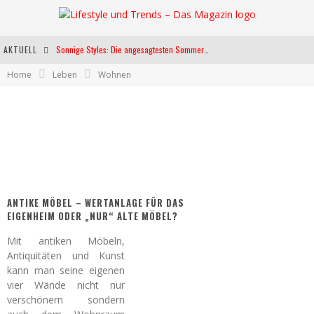
AKTUELL
Sonnige Styles: Die angesagtesten Sommerkleider für diese Saison
Home
Leben
Wohnen
Die heißesten Bühnen Europas: Die Top Festivals des Sommers 2024
Weltfrauentag - Eine Feier der Weiblichkeit
Kann unsere Ernährung das biologische Altern verlangsamen?
ANTIKE MÖBEL – WERTANLAGE FÜR DAS
EIGENHEIM ODER „NUR“ ALTE MÖBEL?
Mit antiken Möbeln,
Antiquitäten und Kunst
kann man seine eigenen
vier Wände nicht nur
verschönern sondern