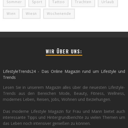
Sommer
Sport
Tattoo
Trachten
Urlaub
Wien
Wiesn
Wochenende
WIR ÜBER UNS:
LifestyleTrends24 - Das Online Magazin rund um Lifestyle und
Trends
Lesen Sie in unserem Magazin alles über die neuesten Lifestyle-
Trends aus den Bereichen Mode, Beauty, Fitness, Wellness,
modernes Leben, Reisen, Jobs, Wohnen und Beziehungen.
Das moderne Lifestyle Magazin für Frau und Mann bietet auch
interessante Tipps und Hintergrundberichte zu vielen Themen um
das Leben noch intensiver genießen zu können.