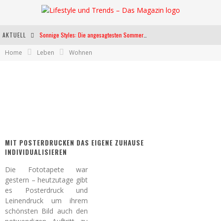
AKTUELL
Sonnige Styles: Die angesagtesten Sommerkleider für diese Saison
Home
Leben
Wohnen
Die heißesten Bühnen Europas: Die Top Festivals des Sommers 2024
Weltfrauentag - Eine Feier der Weiblichkeit
Kann unsere Ernährung das biologische Altern verlangsamen?
MIT POSTERDRUCKEN DAS EIGENE ZUHAUSE
INDIVIDUALISIEREN
Die Fototapete war
gestern – heutzutage gibt
es Posterdruck und
Leinendruck um ihrem
schönsten Bild auch den