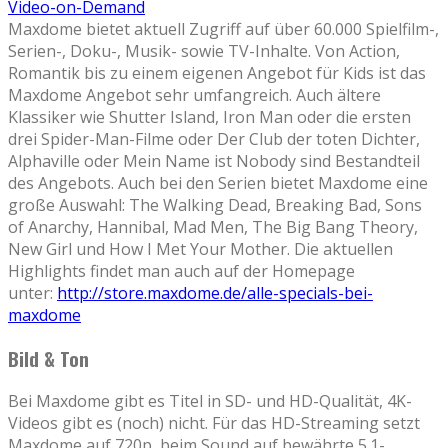
Maxdome bietet aktuell Zugriff auf über 60.000 Spielfilm-,
Serien-, Doku-, Musik- sowie TV-Inhalte. Von Action,
Romantik bis zu einem eigenen Angebot für Kids ist das
Maxdome Angebot sehr umfangreich. Auch ältere
Klassiker wie Shutter Island, Iron Man oder die ersten
drei Spider-Man-Filme oder Der Club der toten Dichter,
Alphaville oder Mein Name ist Nobody sind Bestandteil
des Angebots. Auch bei den Serien bietet Maxdome eine
große Auswahl: The Walking Dead, Breaking Bad, Sons
of Anarchy, Hannibal, Mad Men, The Big Bang Theory,
New Girl und How I Met Your Mother. Die aktuellen
Highlights findet man auch auf der Homepage
unter:
http://store.maxdome.de/alle-specials-bei-
maxdome
Bild & Ton
Bei Maxdome gibt es Titel in SD- und HD-Qualität, 4K-
Videos gibt es (noch) nicht. Für das HD-Streaming setzt
Maxdome auf 720p, beim Sound auf bewährte 5.1-