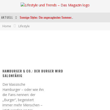
AKTUELL
Sonnige Styles: Die angesagtesten Sommerkleider für diese Saison
Home
Lifestyle
Die heißesten Bühnen Europas: Die Top Festivals des Sommers 2024
Weltfrauentag - Eine Feier der Weiblichkeit
Kann unsere Ernährung das biologische Altern verlangsamen?
HAMBURGER & CO.: DER BURGER WIRD
SALONFÄHIG
Der klassische
Hamburger – oder wie ihn
die Fans nennen: der
„Burger“, begeistert
immer mehr Menschen –