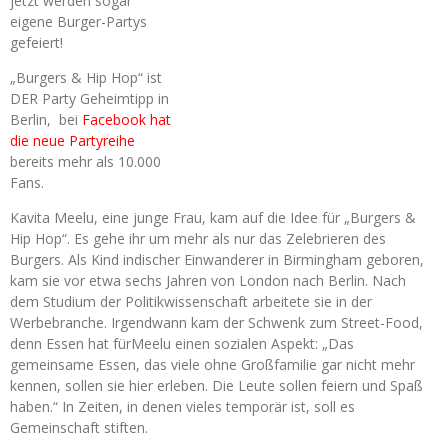
jetzt werden sogar
eigene Burger-Partys
gefeiert!
„Burgers & Hip Hop“ ist
DER Party Geheimtipp in
Berlin, bei
Facebook hat
die neue Partyreihe
bereits mehr als 10.000
Fans.
Kavita Meelu, eine junge Frau, kam auf die Idee für „Burgers &
Hip Hop“. Es gehe ihr um mehr als nur das Zelebrieren des
Burgers. Als Kind indischer Einwanderer in Birmingham geboren,
kam sie vor etwa sechs Jahren von London nach Berlin. Nach
dem Studium der Politikwissenschaft arbeitete sie in der
Werbebranche. Irgendwann kam der Schwenk zum Street-Food,
denn Essen hat fürMeelu einen sozialen Aspekt: „Das
gemeinsame Essen, das viele ohne Großfamilie gar nicht mehr
kennen, sollen sie hier erleben. Die Leute sollen feiern und Spaß
haben.“ In Zeiten, in denen vieles temporär ist, soll es
Gemeinschaft stiften.