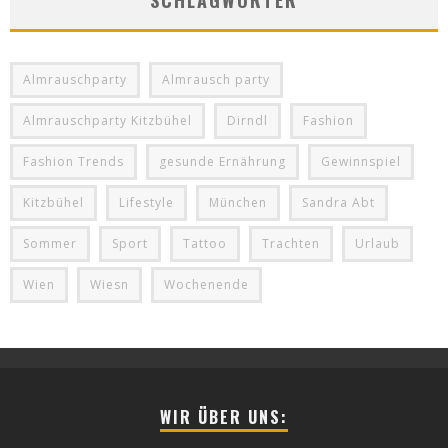
SCHLAGWÖRTER
Almrauschparty
Almrausch party
Almrauschparty Kitzbühel
Dirndl
Fashion
Fashion Trends
gesunde Ernährung
Gewinnspiel
Kitzbühel
Lifestyle
München
Sandra Abt
Sommer
Sport
Tattoo
Trachten
Urlaub
Wien
Wiesn
Wochenende
WIR ÜBER UNS: