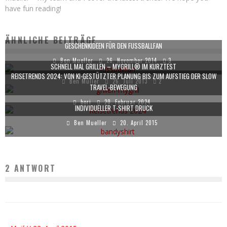
have fun reading!
ÄHNLICHE BEITRÄGE
GESCHENKIDEEN FÜR DEN FUSSBALLFAN
Ben Mueller
26. November 2014
3
SCHNELL MAL GRILLEN – MYGRILL® IM KURZTEST
REISETRENDS 2024: VON KI-GESTÜTZTER PLANUNG BIS ZUM AUFSTIEG DER SLOW
Ben Müller
26. Juli 2013
2
TRAVEL-BEWEGUNG
bori
20. Februar 2024
INDIVIDUELLER T-SHIRT DRUCK
Ben Mueller
20. April 2015
2 ANTWORT