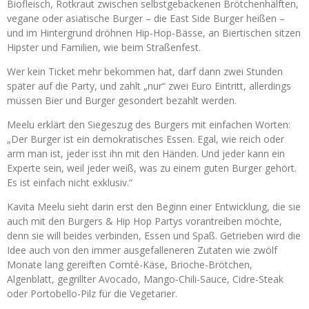
Biofleisch, Rotkraut zwischen selbstgebackenen Brötchenhälften,
vegane oder asiatische Burger – die East Side Burger heißen –
und im Hintergrund dröhnen Hip-Hop-Bässe, an Biertischen sitzen
Hipster und Familien, wie beim Straßenfest.
Wer kein Ticket mehr bekommen hat, darf dann zwei Stunden
später auf die Party, und zahlt „nur“ zwei Euro Eintritt, allerdings
müssen Bier und Burger gesondert bezahlt werden.
Meelu erklärt den Siegeszug des Burgers mit einfachen Worten:
„Der Burger ist ein demokratisches Essen. Egal, wie reich oder
arm man ist, jeder isst ihn mit den Händen. Und jeder kann ein
Experte sein, weil jeder weiß, was zu einem guten Burger gehört.
Es ist einfach nicht exklusiv.“
Kavita Meelu sieht darin erst den Beginn einer Entwicklung, die sie
auch mit den Burgers & Hip Hop Partys vorantreiben möchte,
denn sie will beides verbinden, Essen und Spaß. Getrieben wird die
Idee auch von den immer ausgefalleneren Zutaten wie zwölf
Monate lang gereiften Comté-Käse, Brioche-Brötchen,
Algenblatt, gegrillter Avocado, Mango-Chili-Sauce, Cidre-Steak
oder Portobello-Pilz für die Vegetarier.