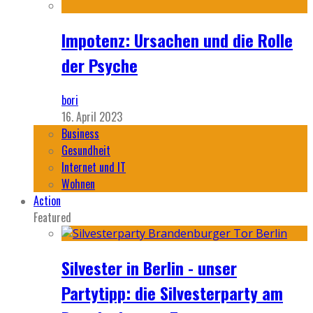
Impotenz: Ursachen und die Rolle
der Psyche
bori
16. April 2023
Business
Gesundheit
Internet und IT
Wohnen
Action
Featured
Silvester in Berlin - unser
Partytipp: die Silvesterparty am