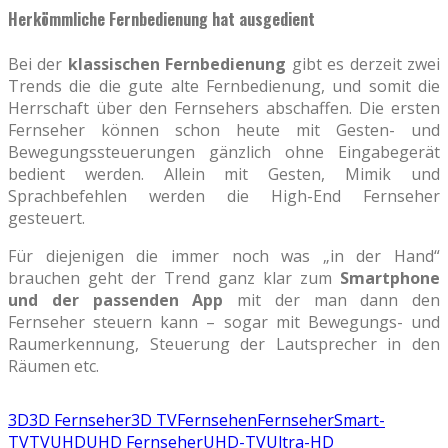
Herkömmliche Fernbedienung hat ausgedient
Bei der
klassischen Fernbedienung
gibt es derzeit zwei
Trends die die gute alte Fernbedienung, und somit die
Herrschaft über den Fernsehers abschaffen. Die ersten
Fernseher können schon heute mit Gesten- und
Bewegungssteuerungen gänzlich ohne Eingabegerät
bedient werden. Allein mit Gesten, Mimik und
Sprachbefehlen werden die High-End Fernseher
gesteuert.
Für diejenigen die immer noch was „in der Hand“
brauchen geht der Trend ganz klar zum
Smartphone
und der passenden App
mit der man dann den
Fernseher steuern kann – sogar mit Bewegungs- und
Raumerkennung, Steuerung der Lautsprecher in den
Räumen etc.
3D
3D Fernseher
3D TV
Fernsehen
Fernseher
Smart-
TV
TV
UHD
UHD Fernseher
UHD-TV
Ultra-HD