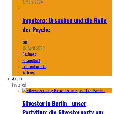
1. März 2024
Impotenz: Ursachen und die Rolle
der Psyche
bori
16. April 2023
Business
Gesundheit
Internet und IT
Wohnen
Action
Featured
Silvester in Berlin - unser
Partytipp: die Silvesterparty am