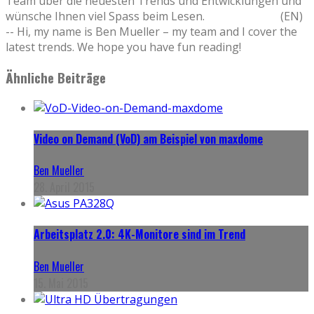
Team über die neuesten Trends und Entwicklungen und
wünsche Ihnen viel Spass beim Lesen. (EN)
-- Hi, my name is Ben Mueller – my team and I cover the
latest trends. We hope you have fun reading!
Ähnliche Beiträge
Video on Demand (VoD) am Beispiel von maxdome
Ben Mueller
28. April 2015
Arbeitsplatz 2.0: 4K-Monitore sind im Trend
Ben Mueller
15. Mai 2015