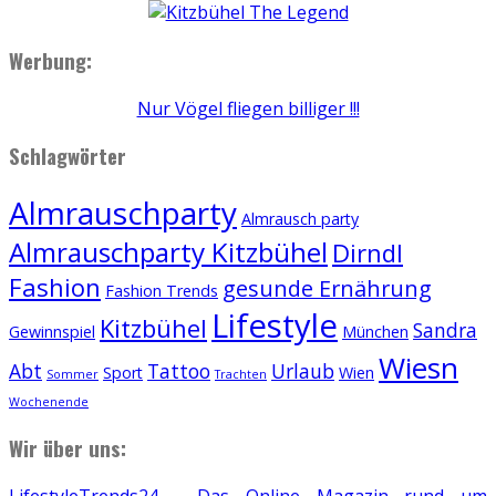
Werbung:
Nur Vögel fliegen billiger !!!
Schlagwörter
Almrauschparty
Almrausch party
Almrauschparty Kitzbühel
Dirndl
Fashion
gesunde Ernährung
Fashion Trends
Lifestyle
Kitzbühel
Sandra
Gewinnspiel
München
Wiesn
Abt
Tattoo
Urlaub
Sport
Wien
Sommer
Trachten
Wochenende
Wir über uns:
LifestyleTrends24 - Das Online Magazin rund um