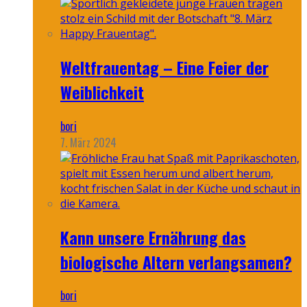
Weltfrauentag – Eine Feier der
Weiblichkeit
bori
7. März 2024
Kann unsere Ernährung das
biologische Altern verlangsamen?
bori