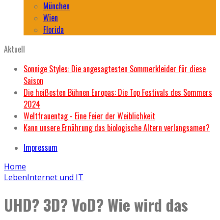
München
Wien
Florida
Aktuell
Sonnige Styles: Die angesagtesten Sommerkleider für diese
Saison
Die heißesten Bühnen Europas: Die Top Festivals des Sommers
2024
Weltfrauentag - Eine Feier der Weiblichkeit
Kann unsere Ernährung das biologische Altern verlangsamen?
Impressum
Home
Leben
Internet und IT
UHD? 3D? VoD? Wie wird das