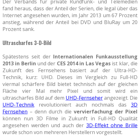
Der Verbands für private Rundfunk- und Telemedien
fand heraus, dass der Anteil der Serien, die legal über das
Internet angesehen wurden, im Jahr 2013 um 67 Prozent
anstieg, während der Anteil bei DVD und BluRay um 20
Prozent sank.
Ultrascharfes 3-D-Bild
Spätestens seit der
Internationalen Funkausstellung
2013 in Berlin
und der
CES 2014 in Las Vegas
ist klar, die
Zukunft des Fernsehens basiert auf der Ultra-HD-
Technik, kurz: UHD. Dieses im Vergleich zu Full-HD
viermal schärfere Bild bietet technisch auf der gleichen
Fläche vier Mal mehr Pixel und somit wird ein
ultrascharfes Bild auf dem
UHD-Fernseher
angezeigt. Die
UHD-Technik
revolutioniert auch nochmals das
3D
Fernsehen
– denn durch die
vervierfachung der Pixel
können nun 3D Filme in Zukunft in Full-HD Qualität
angesehen werden und auch der
3D-Effekt ohne Brille
wurde schon von mehreren Herstellern vorgestellt.