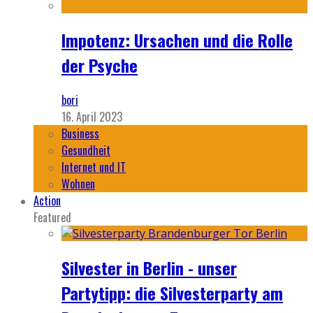
Impotenz: Ursachen und die Rolle
der Psyche
bori
16. April 2023
Business
Gesundheit
Internet und IT
Wohnen
Action
Featured
Silvester in Berlin - unser
Partytipp: die Silvesterparty am