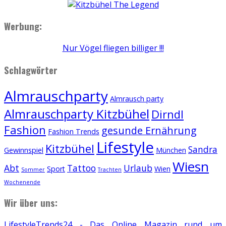
Werbung:
Nur Vögel fliegen billiger !!!
Schlagwörter
Almrauschparty
Almrausch party
Almrauschparty Kitzbühel
Dirndl
Fashion
gesunde Ernährung
Fashion Trends
Lifestyle
Kitzbühel
Sandra
Gewinnspiel
München
Wiesn
Abt
Tattoo
Urlaub
Sport
Wien
Sommer
Trachten
Wochenende
Wir über uns:
LifestyleTrends24 - Das Online Magazin rund um