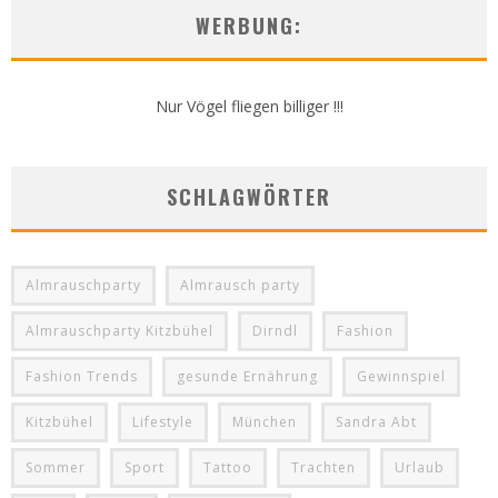
WERBUNG:
Nur Vögel fliegen billiger !!!
SCHLAGWÖRTER
Almrauschparty
Almrausch party
Almrauschparty Kitzbühel
Dirndl
Fashion
Fashion Trends
gesunde Ernährung
Gewinnspiel
Kitzbühel
Lifestyle
München
Sandra Abt
Sommer
Sport
Tattoo
Trachten
Urlaub