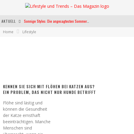
AKTUELL
Sonnige Styles: Die angesagtesten Sommerkleider für diese Saison
Home
Lifestyle
Die heißesten Bühnen Europas: Die Top Festivals des Sommers 2024
Weltfrauentag - Eine Feier der Weiblichkeit
Kann unsere Ernährung das biologische Altern verlangsamen?
KENNEN SIE SICH MIT FLÖHEN BEI KATZEN AUS?
EIN PROBLEM, DAS NICHT NUR HUNDE BETRIFFT
Flöhe sind lästig und
können die Gesundheit
der Katze ernsthaft
beeinträchtigen. Manche
Menschen sind