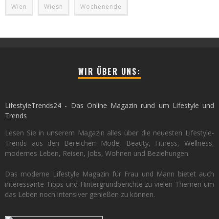
Wien
Wiesn
Wochenende
WIR ÜBER UNS:
LifestyleTrends24 - Das Online Magazin rund um Lifestyle und
Trends
Lesen Sie in unserem Magazin alles über die neuesten Lifestyle-
Trends aus den Bereichen Mode, Beauty, Fitness, Wellness,
modernes Leben, Reisen, Jobs, Wohnen und Beziehungen.
Das moderne Lifestyle Magazin für Frau und Mann bietet auch
interessante Tipps und Hintergrundberichte zu vielen Themen um
das Leben noch intensiver genießen zu können.