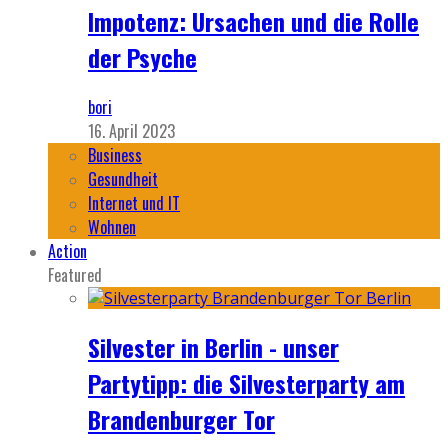
Impotenz: Ursachen und die Rolle
der Psyche
bori
16. April 2023
Business
Gesundheit
Internet und IT
Wohnen
Action
Featured
Silvester in Berlin - unser
Partytipp: die Silvesterparty am
Brandenburger Tor