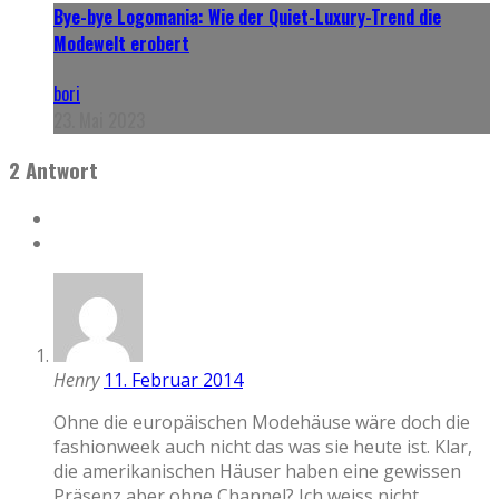
Bye-bye Logomania: Wie der Quiet-Luxury-Trend die
Modewelt erobert
bori
23. Mai 2023
2 Antwort
Henry
11. Februar 2014
Ohne die europäischen Modehäuse wäre doch die
fashionweek auch nicht das was sie heute ist. Klar,
die amerikanischen Häuser haben eine gewissen
Präsenz aber ohne Channel? Ich weiss nicht.