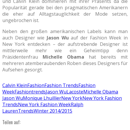
und Calvin Klein dominieren mit ihrer Präsents da die
Popularität gerade bei den pragmatischen Amerikanern
die eher auf Alltagstauglichkeit der Mode setzen,
ungebrochen ist.
Neben den großen amerikanischen Labels kann man
auch Designer wie
Jason Wu
auf der Fashion Week in
New York entdecken – der aufstrebende Designer ist
mittlerweile mehr wie ein Geheimtipp denn
Präsidentenfrau
Michelle Obama
hat bereits mit
mehreren atemberaubenden Roben dieses Designers für
Aufsehen gesorgt.
Calvin Klein
Fashion
Fashion Trends
Fashion
Week
Fashiontrends
Jason Wu
Lacoste
Michelle Obama
Jason Wu
Monique Lhuillier
New York
New York Fashion
Trends
New York Fashion Week
Ralph
Lauren
Trends
Winter 2014/2015
Teilen auf: