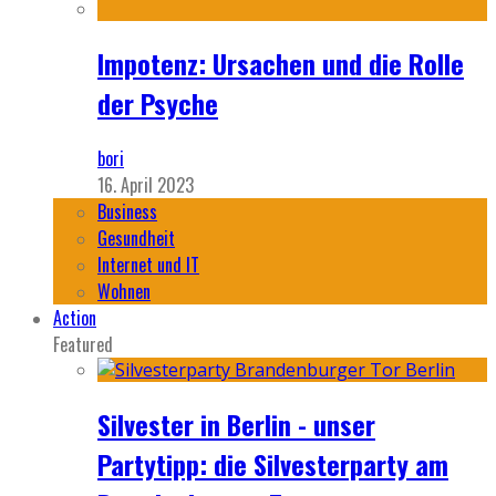
Impotenz: Ursachen und die Rolle
der Psyche
bori
16. April 2023
Business
Gesundheit
Internet und IT
Wohnen
Action
Featured
Silvester in Berlin - unser
Partytipp: die Silvesterparty am